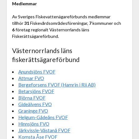
Medlemmar
Av Sveriges Fiskevattenägareförbunds medlemmar
tillhör
31
Fiskevårdsområdesföreningar,
7
kommuner och
6
företag regionalt Västernorrlands läns
Fiskerättsägareförbund.
Västernorrlands läns
fiskerättsägareförbund
Anundsjöns FVOF
Attmar FVO
Bergeforsens FVOF (Hamrin i Rii AB)
Betarsjöns FVOF
Björna FVOF
Gideälvens FVO
Graninge FVO
Helgum-Gådeåns FVOF
Hinnsjöns FVO
Järkvissle-Västanå FVOF
Komsta Åse FVOF