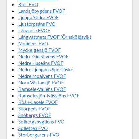
Käls FVO
Landsjöbygdens FVOF
Ljunga Södra FVOF
Ljustorpsåns FVO
Långsele FVOF
Långvattnets FVOF (Örnsköldsvik)
Molidens FVO
Myckelgensjö FVOF
Nedre Gideälvens FVOF
Nedre Huseåns FVOF
Nedre Ljungans Sportfiske
Nedre Moälvens FVOF
Nora Västansjö FVOF
Ramsele-Vallens FVOF
Ramselesjön-Nässjöns FVOF
Röån-Lasele FVOF
Skorpeds FVOF
Snöbergs FVOF
Solbergsbygdens FVO
Sollefteå FVO
Storborgarens FVO