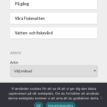
På gång
Våra Fiskevatten
Vatten- och fiskevård
ARKIV
Arkiv
Vi använder cookies för att se till att vi ger dig den bästa
upplevelsen på vår webbplats. Om du fortsätter att använda
Sveriges Fiskevattenägareförbund • Borgmästaregatan 9, 371 15
denna webbplats kommer vi att anta att du godkänner detta.
Karlskrona • info@vattenagarna.se • 0455-300 312 • Org.Nr:
OK
Integritetspolicy
802010-8588 || Produktion: Alvega & Co AB ||