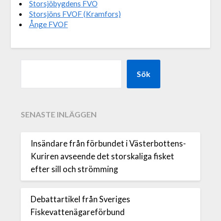
Storsjöbygdens FVO
Storsjöns FVOF (Kramfors)
Ånge FVOF
Sök
SENASTE INLÄGGEN
Insändare från förbundet i Västerbottens-
Kuriren avseende det storskaliga fisket
efter sill och strömming
Debattartikel från Sveriges
Fiskevattenägareförbund