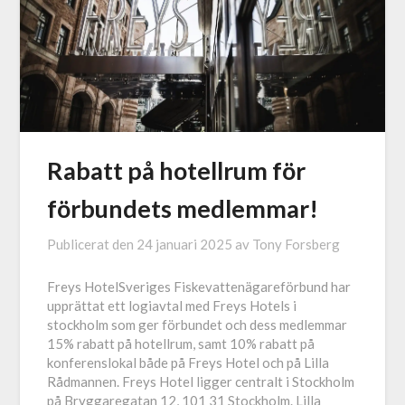
Rabatt på hotellrum för
förbundets medlemmar!
Publicerat den
24 januari 2025
av
Tony Forsberg
Freys HotelSveriges Fiskevattenägareförbund har
upprättat ett logiavtal med Freys Hotels i
stockholm som ger förbundet och dess medlemmar
15% rabatt på hotellrum, samt 10% rabatt på
konferenslokal både på Freys Hotel och på Lilla
Rådmannen. Freys Hotel ligger centralt i Stockholm
på Bryggaregatan 12, 101 31 Stockholm. Lilla