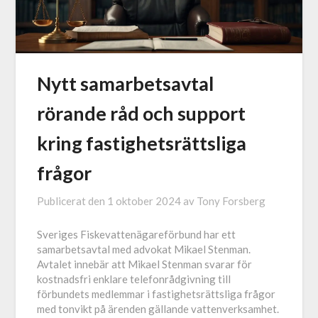
Nytt samarbetsavtal
rörande råd och support
kring fastighetsrättsliga
frågor
Publicerat den
1 oktober 2024
av
Tony Forsberg
Sveriges Fiskevattenägareförbund har ett
samarbetsavtal med advokat Mikael Stenman.
Avtalet innebär att Mikael Stenman svarar för
kostnadsfri enklare telefonrådgivning till
förbundets medlemmar i fastighetsrättsliga frågor
med tonvikt på ärenden gällande vattenverksamhet.