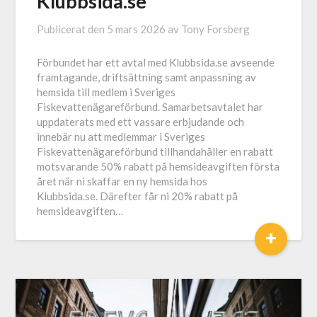
Klubbsida.se
Publicerat den
5 mars 2026
av
Tony Forsberg
Förbundet har ett avtal med Klubbsida.se avseende
framtagande, driftsättning samt anpassning av
hemsida till medlem i Sveriges
Fiskevattenägareförbund. Samarbetsavtalet har
uppdaterats med ett vassare erbjudande och
innebär nu att medlemmar i Sveriges
Fiskevattenägareförbund tillhandahåller en rabatt
motsvarande 50% rabatt på hemsideavgiften första
året när ni skaffar en ny hemsida hos
Klubbsida.se. Därefter får ni 20% rabatt på
hemsideavgiften…
+