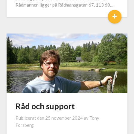
Rådmannen ligger på Rådmansgatan 67, 113 60…
+
Råd och support
Publicerat den
25 november 2024
av
Tony
Forsberg