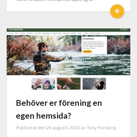
+
Behöver er förening en
egen hemsida?
Publicerat den
26 augusti 2024
av
Tony Forsberg