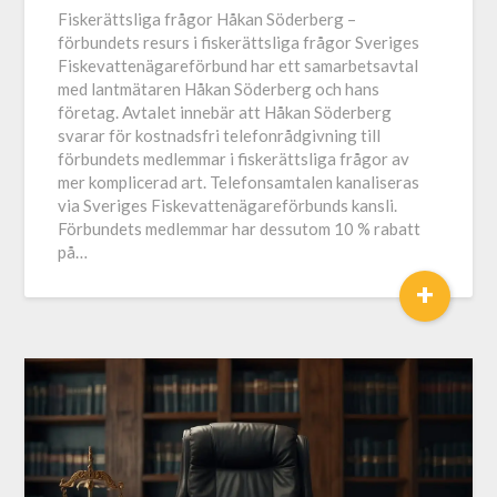
Fiskerättsliga frågor Håkan Söderberg –
förbundets resurs i fiskerättsliga frågor Sveriges
Fiskevattenägareförbund har ett samarbetsavtal
med lantmätaren Håkan Söderberg och hans
företag. Avtalet innebär att Håkan Söderberg
svarar för kostnadsfri telefonrådgivning till
förbundets medlemmar i fiskerättsliga frågor av
mer komplicerad art. Telefonsamtalen kanaliseras
via Sveriges Fiskevattenägareförbunds kansli.
Förbundets medlemmar har dessutom 10 % rabatt
på…
+