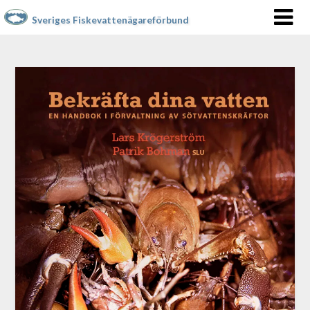
Sveriges Fiskevattenägareförbund