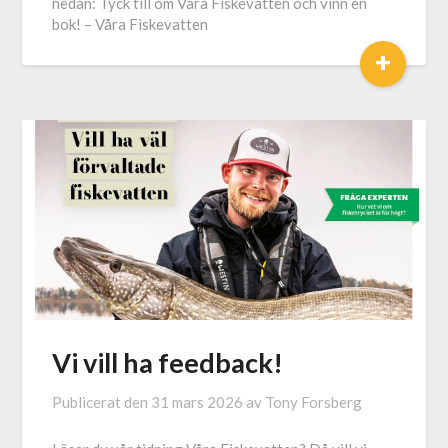
nedan: Tyck till om Våra Fiskevatten och vinn en
bok! – Våra Fiskevatten
+
Vi vill ha feedback!
Publicerat den
31 mars 2026
av
Tony Forsberg