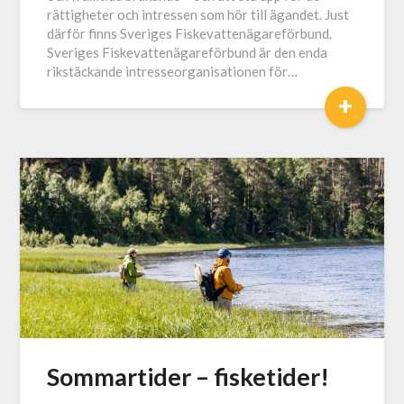
rättigheter och intressen som hör till ägandet. Just
därför finns Sveriges Fiskevattenägareförbund.
Sveriges Fiskevattenägareförbund är den enda
rikstäckande intresseorganisationen för…
+
Sommartider – fisketider!