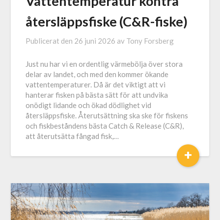
Vattentemperatur kontra
återsläppsfiske (C&R-fiske)
Publicerat den
26 juni 2026
av
Tony Forsberg
Just nu har vi en ordentlig värmebölja över stora
delar av landet, och med den kommer ökande
vattentemperaturer. Då är det viktigt att vi
hanterar fisken på bästa sätt för att undvika
onödigt lidande och ökad dödlighet vid
återsläppsfiske. Återutsättning ska ske för fiskens
och fiskbeståndens bästa Catch & Release (C&R),
att återutsätta fångad fisk,…
+