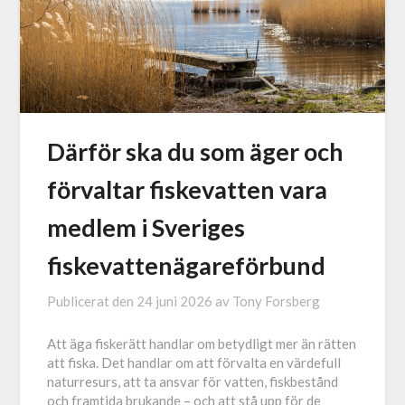
Därför ska du som äger och
förvaltar fiskevatten vara
medlem i Sveriges
fiskevattenägareförbund
Publicerat den
24 juni 2026
av
Tony Forsberg
Att äga fiskerätt handlar om betydligt mer än rätten
att fiska. Det handlar om att förvalta en värdefull
naturresurs, att ta ansvar för vatten, fiskbestånd
och framtida brukande – och att stå upp för de