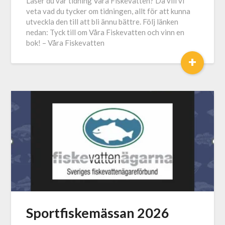
Läser du vår tidning Våra Fiskevatten? Då vill vi
veta vad du tycker om tidningen, allt för att kunna
utveckla den till att bli ännu bättre. Följ länken
nedan: Tyck till om Våra Fiskevatten och vinn en
bok! – Våra Fiskevatten
+
Sportfiskemässan 2026