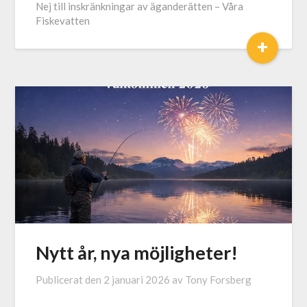
Nej till inskränkningar av äganderätten – Våra
Fiskevatten
+
Nytt år, nya möjligheter!
Publicerat den
2 januari 2026
av
Tony Forsberg