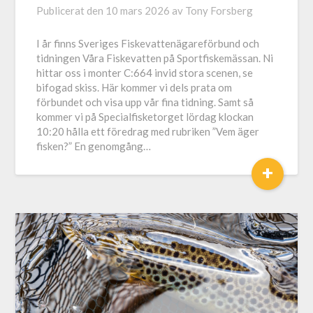
Publicerat den
10 mars 2026
av
Tony Forsberg
I år finns Sveriges Fiskevattenägareförbund och
tidningen Våra Fiskevatten på Sportfiskemässan. Ni
hittar oss i monter C:664 invid stora scenen, se
bifogad skiss. Här kommer vi dels prata om
förbundet och visa upp vår fina tidning. Samt så
kommer vi på Specialfisketorget lördag klockan
10:20 hålla ett föredrag med rubriken ”Vem äger
fisken?” En genomgång…
+