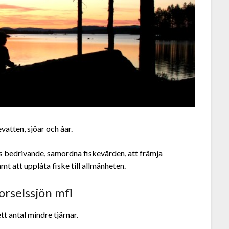
atten, sjöar och åar.
s bedrivande, samordna fiskevården, att främja
 att upplåta fiske till allmänheten.
orselssjön mfl
t antal mindre tjärnar.