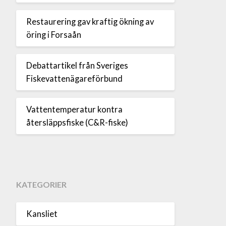
Restaurering gav kraftig ökning av
öring i Forsaån
Debattartikel från Sveriges
Fiskevattenägareförbund
Vattentemperatur kontra
återsläppsfiske (C&R-fiske)
KATEGORIER
Kansliet