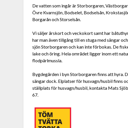
De vatten som ingår är Storborgaren, Västborgare
Övre Kvarnsjön, Bodselet, Bodselsån, Krokstasjön
Borgarån och Storselsån.
Vi säljer årskort och veckokort samt har båtuthy
har man även tillgång till en stuga med sängar och
sjön Storborgaren och kan inte förbokas. De fisk
lake och öring. Hela området ligger inom ett na
flodpärlmussla.
Bygdegården i byn Storborgaren finns att hyra. Dä
sängar dock. Elplatser för husvagn/husbil finns oc
ställplats för husvagn/husbil, kontakta Mats Sjö
67.