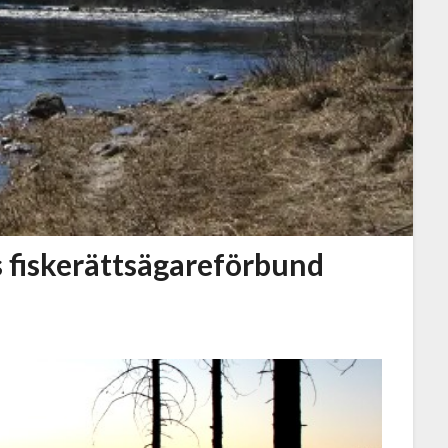
s fiskerättsägareförbund