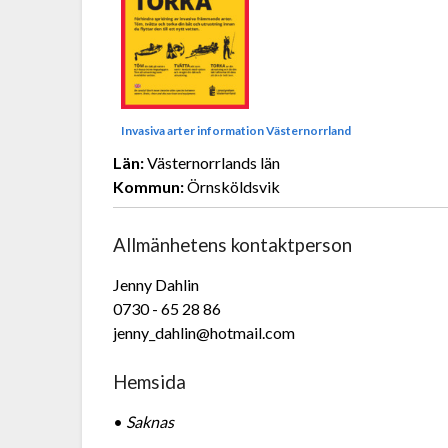
Invasiva arter information Västernorrland
Län:
Västernorrlands län
Kommun:
Örnsköldsvik
Allmänhetens kontaktperson
Jenny Dahlin
0730 - 65 28 86
jenny_dahlin@hotmail.com
Hemsida
•
Saknas