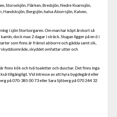
n, Storselsjön, Flärken, Bredsjön, Nedre Kvarnsjön,
, Handsksjön, Bergsjön, halva Aborrsjön, Kalven,
rning i sjön Storborgaren. Om man har köpt årskort så
 kamin, dock max 2 dagar i sträck. Stugan ligger på en ö i
earter som finns är främst abborre och gädda samt sik,
turskyddsområde, skyddet omfattar utter och
r finns kök och två toaletter och duschar. Det finns inga
kså tillgängligt. Vid intresse av att hyra bygdegård eller
berg på 070-385 00 73 eller Sara Sjöberg på 070 244 32