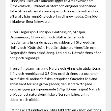
Hinnsjöns Fiskevårdsområde ligger ca 3 mil sydväst om
Örnsköldsvik. Området är stort och erbjuder spännande
fiske både i ett antal större sjöar och rinnande vattendrag
efter allt från regnbåge och öring till grov gädda. Området
inkluderar flera fiskevatten.
I Stor-Degersjön, Hinnsjön, Grätnässjön, Mjösjön,
Drömmesjön, Orrvikssjön och Staffartjärnen och
hustjärnarna fiskar du gädda och abborre. I Stor-rödtjärn
röding och i Grätnäsån, Hustjärnsbäcken, Hinnsjöån och
Degersjöån finns också öring. I en del av Nätraån finns både
öring och regnbåge.
I regleringsdammarna vid Nyfors och Hinnsjöån utplanteras
öring och regnbåge på 0.5-2 kg och här finns ett put-and-
take fiske till ordinarie fiskekortspriser. Området är bland
annat känt för sina grova gäddor, den största fångade
gäddan ligger på imponerande 17 kg i Drömmesjön! Nätraån
erbjuder ett naturskönt fiske efter regnbåge, öring,
abborre och gädda.
Ett tips är att uppleva ån i stilla takt från en kanot, det finns