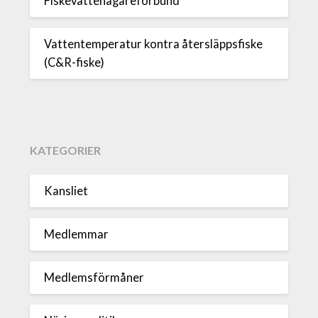
Fiskevattenägareförbund
Vattentemperatur kontra återsläppsfiske
(C&R-fiske)
KATEGORIER
Kansliet
Medlemmar
Medlemsförmåner