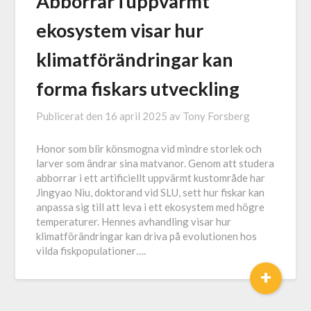
Abborrar i uppvärmt
ekosystem visar hur
klimatförändringar kan
forma fiskars utveckling
Publicerat den
16 april 2025
av
Tony Forsberg
Honor som blir könsmogna vid mindre storlek och
larver som ändrar sina matvanor. Genom att studera
abborrar i ett artificiellt uppvärmt kustområde har
Jingyao Niu, doktorand vid SLU, sett hur fiskar kan
anpassa sig till att leva i ett ekosystem med högre
temperaturer. Hennes avhandling visar hur
klimatförändringar kan driva på evolutionen hos
vilda fiskpopulationer….
+