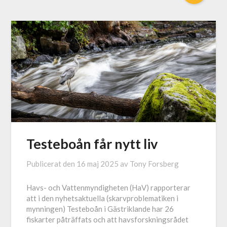
Testeboån får nytt liv
Publicerat den
16 maj 2025
av
Tony Forsberg
Havs- och Vattenmyndigheten (HaV) rapporterar
att i den nyhetsaktuella (skarvproblematiken i
mynningen) Testeboån i Gästriklande har 26
fiskarter påträffats och att havsforskningsrådet