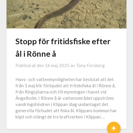
Stopp för fritidsfiske efter
ål i Rönne å
Publicerat den
16 maj 2025
av
Tony Forsberg
Havs- och vattenmyndigheten har beslutat att det
från 1 maj blir förbjudet att fritidsfiska ål i Rönne å,
från Ringsjöarna och till mynningen i havet vid
Ängelholm. I Rönne å är vattenområdet uppströms
vandringshindren i Klippan idag undantaget det
generella förbudet att fiska ål. Klippans kommun har
köpt och stängt de tre kraftverken i Klippan….
+