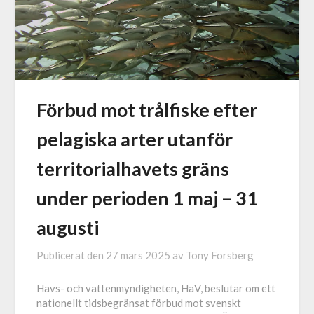
Förbud mot trålfiske efter
pelagiska arter utanför
territorialhavets gräns
under perioden 1 maj – 31
augusti
Publicerat den
27 mars 2025
av
Tony Forsberg
Havs- och vattenmyndigheten, HaV, beslutar om ett
nationellt tidsbegränsat förbud mot svenskt