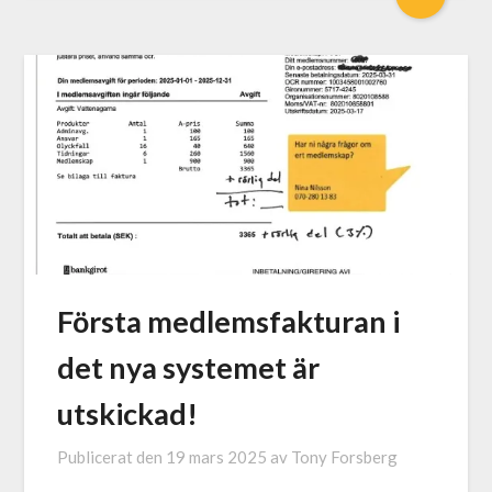
Första medlemsfakturan i
det nya systemet är
utskickad!
Publicerat den
19 mars 2025
av
Tony Forsberg