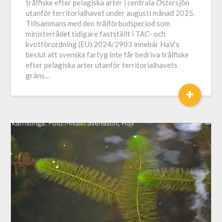
trålfiske efter pelagiska arter i centrala Östersjön
utanför territorialhavet under augusti månad 2025.
Tillsammans med den trålförbudsperiod som
ministerrådet tidigare fastställt i TAC- och
kvotförordning (EU) 2024/2903 innebär HaV:s
beslut att svenska fartyg inte får bedriva trålfiske
efter pelagiska arter utanför territorialhavets
gräns…
+