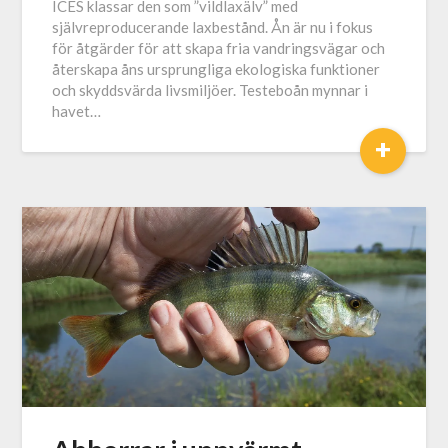
ICES klassar den som ”vildlaxälv” med
självreproducerande laxbestånd. Ån är nu i fokus
för åtgärder för att skapa fria vandringsvägar och
återskapa åns ursprungliga ekologiska funktioner
och skyddsvärda livsmiljöer. Testeboån mynnar i
havet…
+