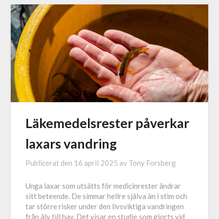
Läkemedelsrester påverkar
laxars vandring
Publicerat den
16 april 2025
av
Tony Forsberg
Unga laxar som utsätts för medicinrester ändrar
sitt beteende. De simmar hellre själva än i stim och
tar större risker under den livsviktiga vandringen
från älv till hav. Det visar en studie som gjorts vid