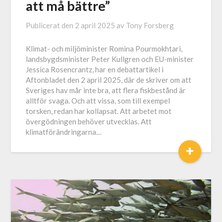
att må bättre”
Publicerat den
2 april 2025
av
Tony Forsberg
Klimat- och miljöminister Romina Pourmokhtari,
landsbygdsminister Peter Kullgren och EU-minister
Jessica Rosencrantz, har en debattartikel i
Aftonbladet den 2 april 2025, där de skriver om att
Sveriges hav mår inte bra, att flera fiskbestånd är
alltför svaga. Och att vissa, som till exempel
torsken, redan har kollapsat. Att arbetet mot
övergödningen behöver utvecklas. Att
klimatförändringarna…
+