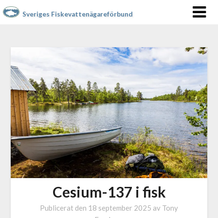
Sveriges Fiskevattenägareförbund
Cesium-137 i fisk
Publicerat den
18 september 2025
av
Tony