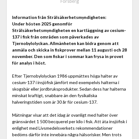
Forsberg
Information från Strålsäkerhetsmyndigheten:
Under hösten 2025 genomför
Strålsäkerhetsmyndigheten en kartläggning av cesium-
137 i fisk från områden som påverkades av
Tjernobylolyckan. Allmänheten kan bidra genom att
anmäla och skicka in fiskprover mellan 11 augusti och 28
november. Den som fiskar i sommar kan frysa in provet
för analys i höst.
Efter Tjernobylolyckan 1986 uppmättes höga halter av
cesium-137 i insjöfisk jämfört med exempelvis halterna i
skogsbär eller jordbruksprodukter. Sedan dess har halterna
minskat kraftigt, snabbare än den fysikaliska
halveringstiden som är 30 år för cesium-137.
Mätningar visar att det idag är ovanligt med halter över
gränsvärdet 1 500 becquerel per kilo i fisk. Att äta insjöfisk i
enlighet med Livsmedelsverkets rekommendationer
bedöms därför inte innebära några hälsorisker. Men trots