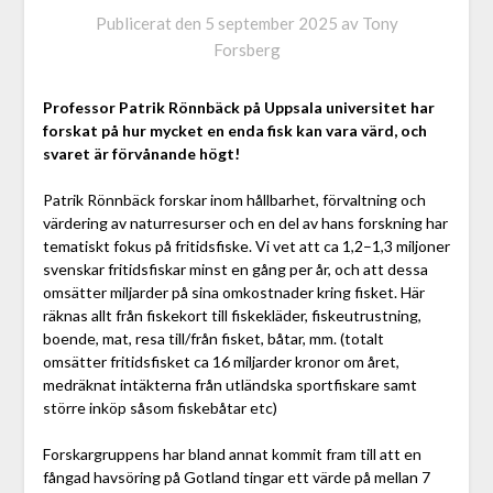
Publicerat den
5 september 2025
av
Tony
Forsberg
Professor Patrik Rönnbäck på Uppsala universitet har
forskat på hur mycket en enda fisk kan vara värd, och
svaret är förvånande högt!
Patrik Rönnbäck forskar inom hållbarhet, förvaltning och
värdering av naturresurser och en del av hans forskning har
tematiskt fokus på fritidsfiske. Vi vet att ca 1,2–1,3 miljoner
svenskar fritidsfiskar minst en gång per år, och att dessa
omsätter miljarder på sina omkostnader kring fisket. Här
räknas allt från fiskekort till fiskekläder, fiskeutrustning,
boende, mat, resa till/från fisket, båtar, mm. (totalt
omsätter fritidsfisket ca 16 miljarder kronor om året,
medräknat intäkterna från utländska sportfiskare samt
större inköp såsom fiskebåtar etc)
Forskargruppens har bland annat kommit fram till att en
fångad havsöring på Gotland tingar ett värde på mellan 7