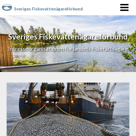
Sveriges Fiskevattenägareförbund
Sveriges Fiskevattenägareförbund
Intresseorganisationen för landets fiskerättsägare