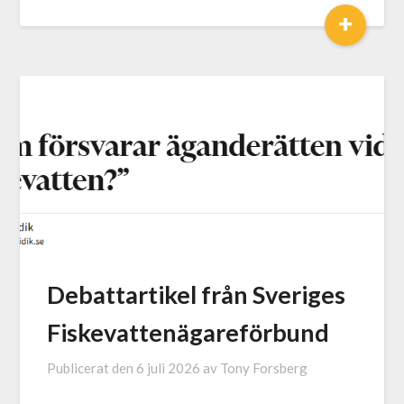
+
Debattartikel från Sveriges
Fiskevattenägareförbund
Publicerat den
6 juli 2026
av
Tony Forsberg