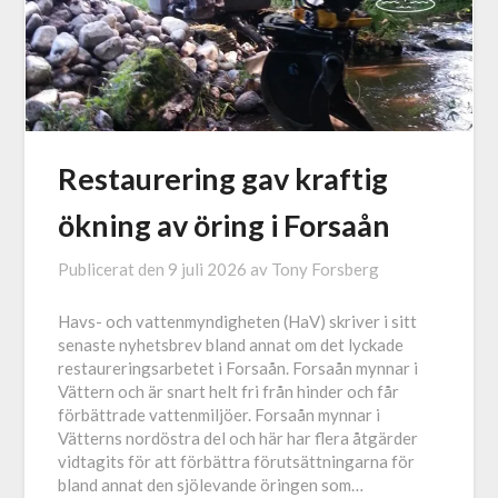
Restaurering gav kraftig
ökning av öring i Forsaån
Publicerat den
9 juli 2026
av
Tony Forsberg
Havs- och vattenmyndigheten (HaV) skriver i sitt
senaste nyhetsbrev bland annat om det lyckade
restaureringsarbetet i Forsaån. Forsaån mynnar i
Vättern och är snart helt fri från hinder och får
förbättrade vattenmiljöer. Forsaån mynnar i
Vätterns nordöstra del och här har flera åtgärder
vidtagits för att förbättra förutsättningarna för
bland annat den sjölevande öringen som…