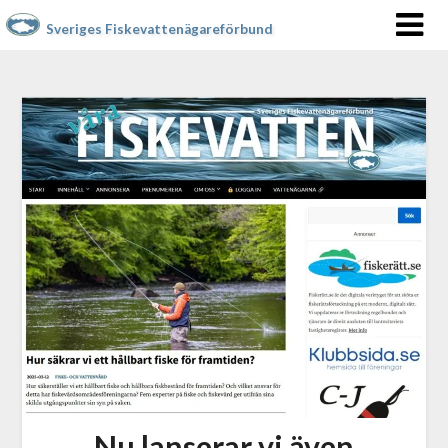
Sveriges Fiskevattenägareförbund
Nu lanserar vi även