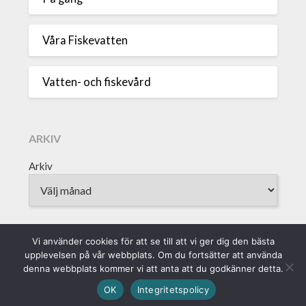
Våra Fiskevatten
Vatten- och fiskevård
ARKIV
Arkiv
Vi använder cookies för att se till att vi ger dig den bästa
upplevelsen på vår webbplats. Om du fortsätter att använda
Sveriges Fiskevattenägareförbund • Borgmästaregatan 9, 371 15
denna webbplats kommer vi att anta att du godkänner detta.
Karlskrona • info@vattenagarna.se • 0455-300 312 • Org.Nr:
OK
Integritetspolicy
802010-8588 || Produktion: Alvega & Co AB ||