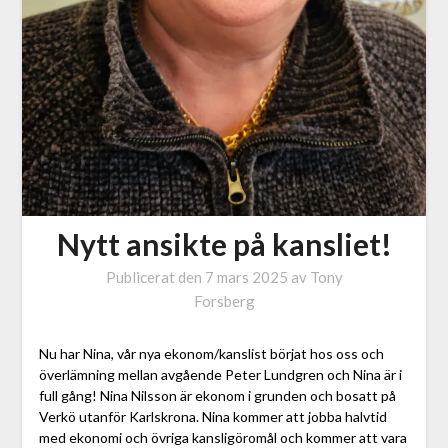
Nytt ansikte på kansliet!
Publicerat den
7 mars 2025
av
Tony
Forsberg
Nu har Nina, vår nya ekonom/kanslist börjat hos oss och
överlämning mellan avgående Peter Lundgren och Nina är i
full gång! Nina Nilsson är ekonom i grunden och bosatt på
Verkö utanför Karlskrona. Nina kommer att jobba halvtid
med ekonomi och övriga kansligöromål och kommer att vara