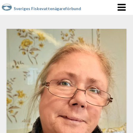
Sveriges Fiskevattenägareförbund