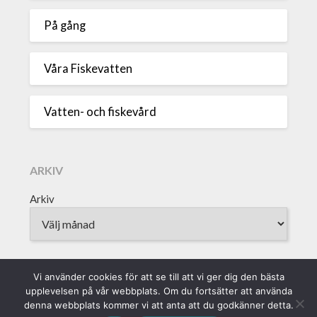
På gång
Våra Fiskevatten
Vatten- och fiskevård
ARKIV
Arkiv
Vi använder cookies för att se till att vi ger dig den bästa
upplevelsen på vår webbplats. Om du fortsätter att använda
Sveriges Fiskevattenägareförbund • Borgmästaregatan 9, 371 15
denna webbplats kommer vi att anta att du godkänner detta.
Karlskrona • info@vattenagarna.se • 0455-300 312 • Org.Nr: