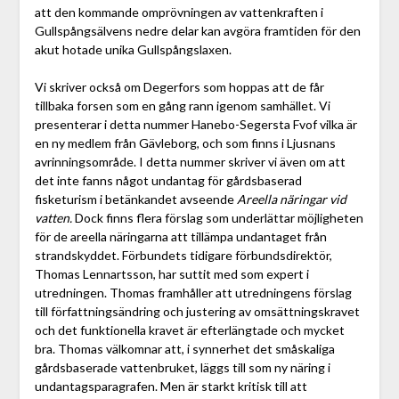
att den kommande omprövningen av vattenkraften i
Gullspångsälvens nedre delar kan avgöra framtiden för den
akut hotade unika Gullspångslaxen.
Vi skriver också om Degerfors som hoppas att de får
tillbaka forsen som en gång rann igenom samhället. Vi
presenterar i detta nummer Hanebo-Segersta Fvof vilka är
en ny medlem från Gävleborg, och som finns i Ljusnans
avrinningsområde. I detta nummer skriver vi även om att
det inte fanns något undantag för gårdsbaserad
fisketurism i betänkandet avseende
Areella näringar vid
vatten.
Dock finns flera förslag som underlättar möjligheten
för de areella näringarna att tillämpa undantaget från
strandskyddet. Förbundets tidigare förbundsdirektör,
Thomas Lennartsson, har suttit med som expert i
utredningen. Thomas framhåller att utredningens förslag
till författningsändring och justering av omsättningskravet
och det funktionella kravet är efterlängtade och mycket
bra. Thomas välkomnar att, i synnerhet det småskaliga
gårdsbaserade vattenbruket, läggs till som ny näring i
undantagsparagrafen. Men är starkt kritisk till att