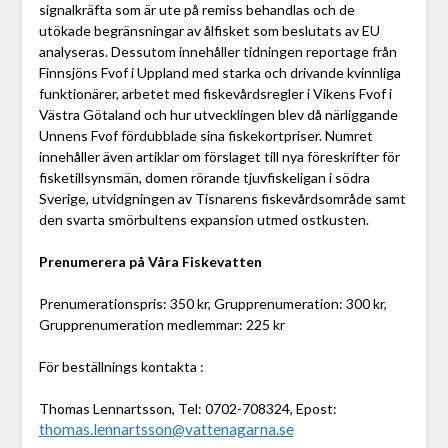
signalkräfta som är ute på remiss behandlas och de
utökade begränsningar av ålfisket som beslutats av EU
analyseras. Dessutom innehåller tidningen reportage från
Finnsjöns Fvof i Uppland med starka och drivande kvinnliga
funktionärer, arbetet med fiskevårdsregler i Vikens Fvof i
Västra Götaland och hur utvecklingen blev då närliggande
Unnens Fvof fördubblade sina fiskekortpriser. Numret
innehåller även artiklar om förslaget till nya föreskrifter för
fisketillsynsmän, domen rörande tjuvfiskeligan i södra
Sverige, utvidgningen av Tisnarens fiskevårdsområde samt
den svarta smörbultens expansion utmed ostkusten.
Prenumerera på Våra Fiskevatten
Prenumerationspris: 350 kr, Grupprenumeration: 300 kr,
Grupprenumeration medlemmar: 225 kr
För beställnings kontakta :
Thomas Lennartsson, Tel: 0702-708324, Epost:
thomas.lennartsson@vattenagarna.se