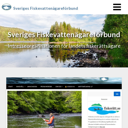
Sveriges Fiskevattenägareförbund
Sveriges Fiskevattenägareförbund
Intresseorganisationen för landets fiskerättsägare