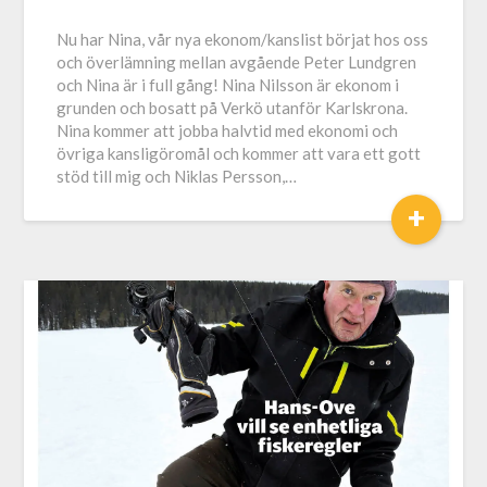
Nu har Nina, vår nya ekonom/kanslist börjat hos oss
och överlämning mellan avgående Peter Lundgren
och Nina är i full gång! Nina Nilsson är ekonom i
grunden och bosatt på Verkö utanför Karlskrona.
Nina kommer att jobba halvtid med ekonomi och
övriga kansligöromål och kommer att vara ett gott
stöd till mig och Niklas Persson,…
+