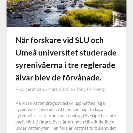
När forskare vid SLU och
Umeå universitet studerade
syrenivåerna i tre reglerade
älvar blev de förvånade.
Publicerat den
3 mars 2025
av
Tony Forsberg
På vissa vattendragssträckor uppmättes låga
syrenivåer i perioder. Att det kan uppstå låga
syrenivåer i reglerade vattendrag i Sverige har inte
varit känt tidigare. Syre är grunden till allt liv, även
under vattenytan. I en fors är vattnet turbulent, det