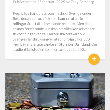
Publicerat den
25 februari 2025
av
Tony Forsberg
Regnbåge har odlats som matfisk i Sverige under
flera decennier och fisk som hamnar utanför
odlingar är ett återkommande problem. Men det
saknas fortfarande kunskap om vilka konsekvenser
fiskrymningar kan få. Därför ska forskare vid
Sveriges lantbruksuniversitet nu följa cirka 500
regnbågar via spårsändare i Storsjön i Jämtland. Om
studienI fallstudien kommer totalt cirka 500…
+