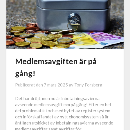
Medlemsavgiften är på
gång!
Publicerat den
7 mars 2025
av
Tony Forsberg
Det har dröjt, men nu är inbetalningsavierna
avseende medlemsavgift mm på gång! Efter en hel
del problematik i och med bytet av registersystem
och införskaffandet av nytt ekonomisystem så är
äntligen utskicket av inbetalningsavierna avseende
medlemsavgifter samt avgifter för