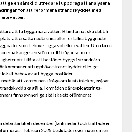
t ge en särskild utredare i uppdrag att analysera
dringar för att reformera strandskyddet med
nära vatten.
ättare att få bygga nära vatten. Bland annat ska det bli
mtplats, att ersätta nedbrunna eller förfallna byggnader
byggnader som behöver ligga vid eller i vatten. Utredaren
nerna kan ges en större roll i frågor som rör
heter att tillåta att bostäder byggs i strandnära
för kommuner att upphäva strandskyddet eller ge
t lokalt behov av att bygga bostäder.
 innebär att kommunen i fråga om kuststräckor, insjöar
 strandskydd ska gälla. I områden där exploaterings­
nnars finns synnerliga skäl ska ett oförändrat
 debattartikel i december (länk nedan) och träffade en
formeras. I februari 2025 beslutade regeringen om en