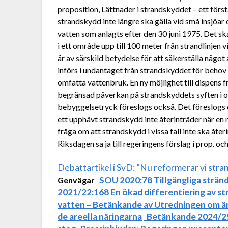
proposition, Lättnader i strandskyddet – ett förs
strandskydd inte längre ska gälla vid små insjöar 
vatten som anlagts efter den 30 juni 1975. Det ska
i ett område upp till 100 meter från strandlinjen
är av särskild betydelse för att säkerställa någo
införs i undantaget från strandskyddet för behov
omfatta vattenbruk. En ny möjlighet till dispens
begränsad påverkan på strandskyddets syften i 
bebyggelsetryck föreslogs också. Det föreslogs
ett upphävt strandskydd inte återinträder när en n
fråga om att strandskydd i vissa fall inte ska åte
Riksdagen sa ja till regeringens förslag i prop. och
Debattartikel i SvD: ”Nu reformerar vi str
SOU 2020:78 Tillgängliga stränd
Genvägar
2021/22:168 En ökad differentiering av s
vatten – Betänkande av Utredningen om ä
de areella näringarna
Betänkande 2024/25: