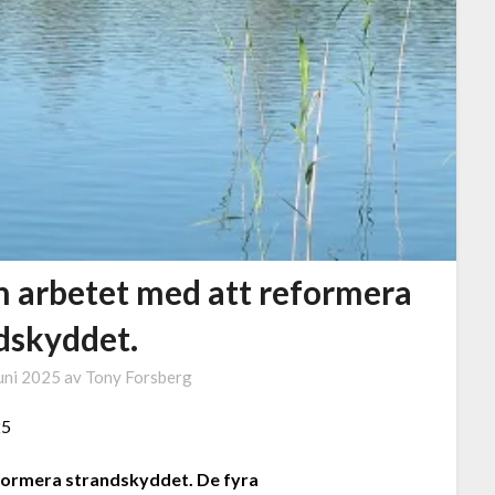
n arbetet med att reformera
dskyddet.
uni 2025
av
Tony Forsberg
25
eformera strandskyddet. De fyra