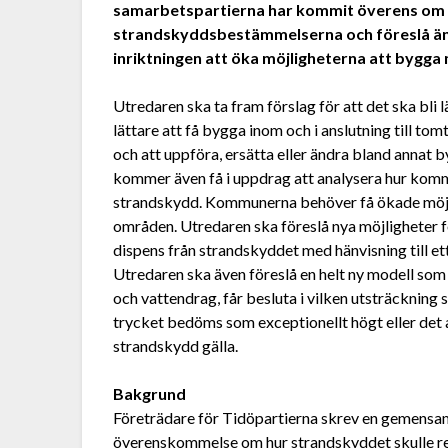
samarbetspartierna har kommit överens om at
strandskyddsbestämmelserna och föreslå än
inriktningen att öka möjligheterna att bygga 
Utredaren ska ta fram förslag för att det ska bli l
lättare att få bygga inom och i anslutning till to
och att uppföra, ersätta eller ändra bland annat 
kommer även få i uppdrag att analysera hur kommu
strandskydd. Kommunerna behöver få ökade möjlig
områden. Utredaren ska föreslå nya möjligheter 
dispens från strandskyddet med hänvisning till et
Utredaren ska även föreslå en helt ny modell som
och vattendrag, får besluta i vilken utsträckning
trycket bedöms som exceptionellt högt eller det a
strandskydd gälla.
Bakgrund
Företrädare för Tidöpartierna skrev en gemensam
överenskommelse om hur strandskyddet skulle re