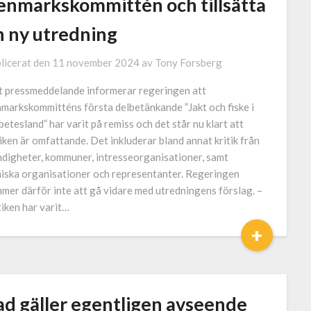
enmarkskommittén och tillsätta
n ny utredning
licerat den
11 november 2024
av
Tony Forsberg
tt pressmeddelande informerar regeringen att
markskommitténs första delbetänkande ”Jakt och fiske i
betesland” har varit på remiss och det står nu klart att
tiken är omfattande. Det inkluderar bland annat kritik från
digheter, kommuner, intresseorganisationer, samt
iska organisationer och representanter. Regeringen
mer därför inte att gå vidare med utredningens förslag. –
tiken har varit…
+
ad gäller egentligen avseende