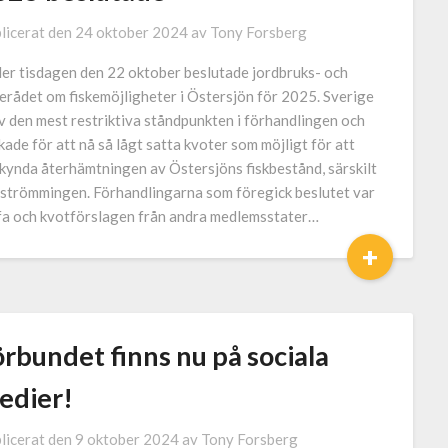
licerat den
24 oktober 2024
av
Tony Forsberg
er tisdagen den 22 oktober beslutade jordbruks- och
kerådet om fiskemöjligheter i Östersjön för 2025. Sverige
v den mest restriktiva ståndpunkten i förhandlingen och
kade för att nå så lågt satta kvoter som möjligt för att
kynda återhämtningen av Östersjöns fiskbestånd, särskilt
 strömmingen. Förhandlingarna som föregick beslutet var
fa och kvotförslagen från andra medlemsstater…
+
rbundet finns nu på sociala
edier!
licerat den
9 oktober 2024
av
Tony Forsberg