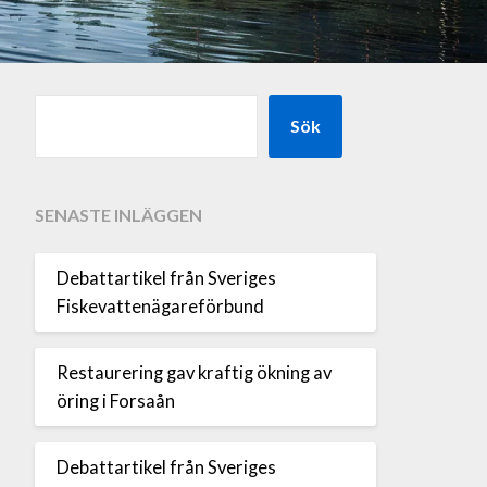
Sök
SENASTE INLÄGGEN
Debattartikel från Sveriges
Fiskevattenägareförbund
Restaurering gav kraftig ökning av
öring i Forsaån
Debattartikel från Sveriges