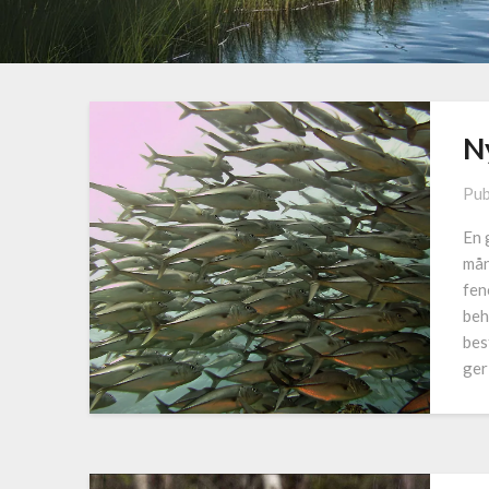
N
Pub
En 
mån
fen
beh
bes
ger