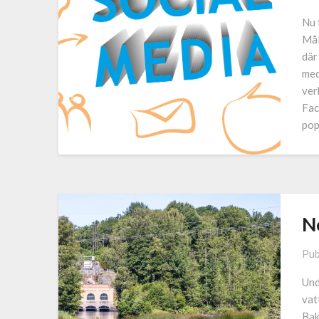
Nu 
Mål
där
med
ver
Fac
pop
N
Pub
Und
vat
Bak