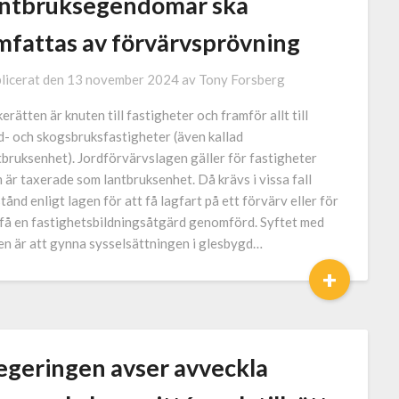
antbruksegendomar ska
mfattas av förvärvsprövning
licerat den
13 november 2024
av
Tony Forsberg
kerätten är knuten till fastigheter och framför allt till
d- och skogsbruksfastigheter (även kallad
tbruksenhet). Jordförvärvslagen gäller för fastigheter
 är taxerade som lantbruksenhet. Då krävs i vissa fall
lstånd enligt lagen för att få lagfart på ett förvärv eller för
 få en fastighetsbildningsåtgärd genomförd. Syftet med
en är att gynna sysselsättningen i glesbygd…
+
egeringen avser avveckla