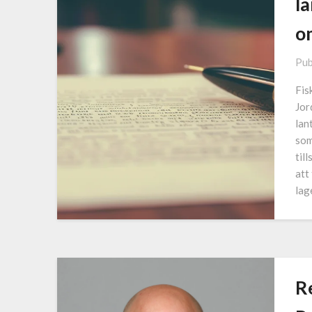
l
o
Pub
Fis
Jor
lan
som
til
att
lag
R