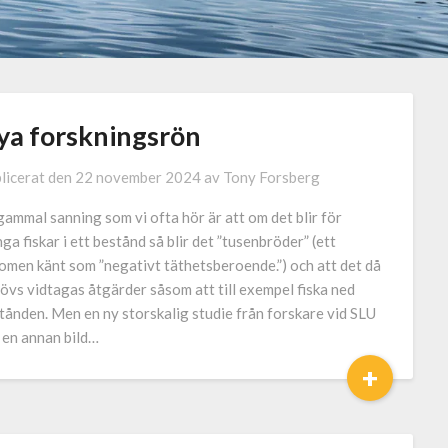
ya forskningsrön
licerat den
22 november 2024
av
Tony Forsberg
gammal sanning som vi ofta hör är att om det blir för
ga fiskar i ett bestånd så blir det ”tusenbröder” (ett
omen känt som ”negativt täthetsberoende.”) och att det då
övs vidtagas åtgärder såsom att till exempel fiska ned
tånden. Men en ny storskalig studie från forskare vid SLU
 en annan bild…
+