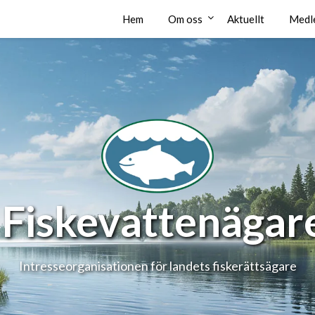
Hem
Om oss
Aktuellt
Medl
 Fiskevattenäga
Intresseorganisationen för landets fiskerättsägare