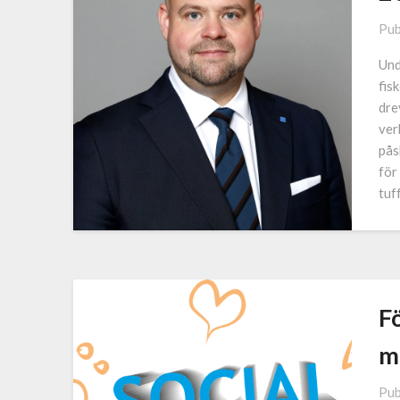
Pub
Und
fis
dre
ver
pås
för
tuf
Fö
m
Pub