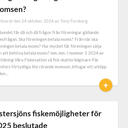
omsen?
licerat den
24 oktober 2024
av
Tony Forsberg
bundet får då och då frågor från föreningar gällande
sfrågan. Ska föreningen betala moms? Från när ska
eningen betala moms? Hur mycket får föreningen sälja
n att behöva betala moms? mm, mm. I nummer 1 2024 av
 tidning Våra Fiskevatten så fick skatterådgivare Pär
nfors förtydliga lite rörande momsen, bifogar ett urklipp
den…
+
tersjöns fiskemöjligheter för
025 beslutade