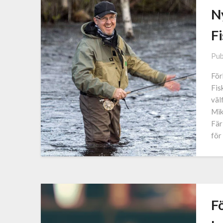
Ny
F
Pub
För
Fis
väl
Mik
Fär
för
F