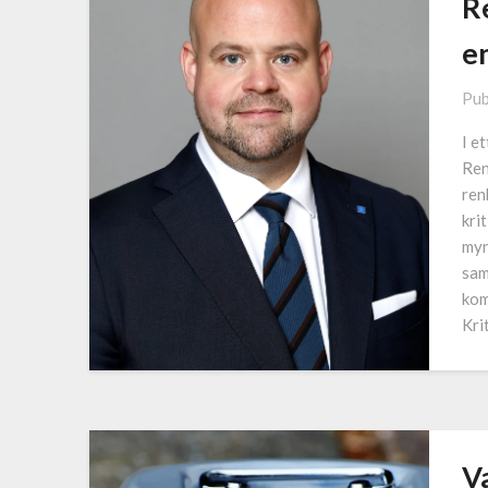
R
e
Pub
I e
Ren
ren
kri
myn
sam
kom
Kri
V