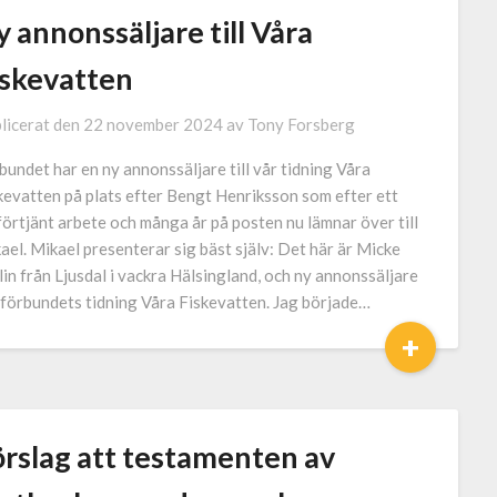
 annonssäljare till Våra
iskevatten
licerat den
22 november 2024
av
Tony Forsberg
bundet har en ny annonssäljare till vår tidning Våra
kevatten på plats efter Bengt Henriksson som efter ett
förtjänt arbete och många år på posten nu lämnar över till
ael. Mikael presenterar sig bäst själv: Det här är Micke
lin från Ljusdal i vackra Hälsingland, och ny annonssäljare
 förbundets tidning Våra Fiskevatten. Jag började…
+
örslag att testamenten av