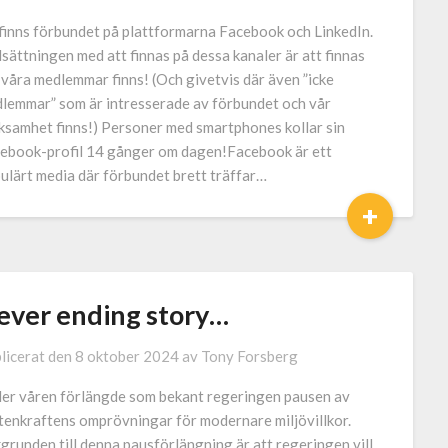
finns förbundet på plattformarna Facebook och LinkedIn.
sättningen med att finnas på dessa kanaler är att finnas
 våra medlemmar finns! (Och givetvis där även ”icke
lemmar” som är intresserade av förbundet och vår
ksamhet finns!) Personer med smartphones kollar sin
ebook-profil 14 gånger om dagen!Facebook är ett
ulärt media där förbundet brett träffar…
+
ever ending story…
licerat den
8 oktober 2024
av
Tony Forsberg
er våren förlängde som bekant regeringen pausen av
tenkraftens omprövningar för modernare miljövillkor.
grunden till denna pausförlängning är att regeringen vill