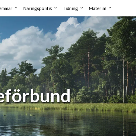
emmar
Näringspolitik
Tidning
Material
reförbund