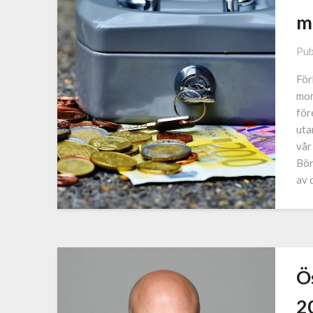
m
Pub
För
mom
för
uta
vår
Bör
av 
Ös
2