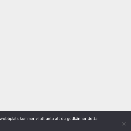
a webbplats kommer vi att anta att du godkänner detta.
.Nr: 802010-8588 || Produktion: Alvega & Co AB ||