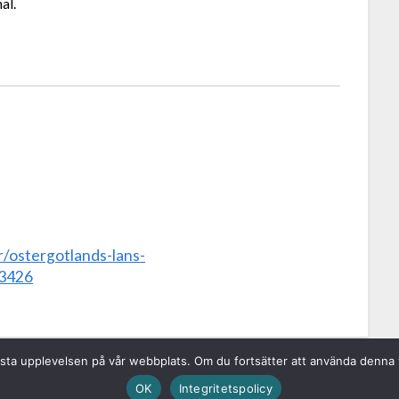
al.
/ostergotlands-lans-
=3426
n bästa upplevelsen på vår webbplats. Om du fortsätter att använda denn
OK
Integritetspolicy
tan 9, 371 15 Karlskrona • info@vattenagarna.se • 0455-300 312 • Org