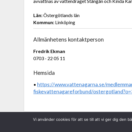
avvattnas av vattendraget Stångån och Kinda Kan
Län:
Östergötlands län
Kommun:
Linköping
Allmänhetens kontaktperson
Fredrik Ekman
0703 - 22 05 11
Hemsida
https://www.vattenagarna.se/medlemmar
•
fiskevattenagareforbund/ostergotland?o
Vi använder cookies för att se till att vi ger dig de
Sveriges Fiskevattenägareförbund • Borgmästarega