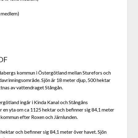
e medlem)
VOF
idabergs kommun i Östergötland mellan Sturefors och
davrinningsområde. Sjön är 18 meter djup, 500 hektar
ttnas av vattendraget Stångån.
rgötland ingår i Kinda Kanal och Stångåns
r en yta om ca 1125 hektar och befinner sig 84,1 meter
gs kommun efter Roxen och Järnlunden.
 hektar och befinner sig 84,1 meter över havet. Sjön