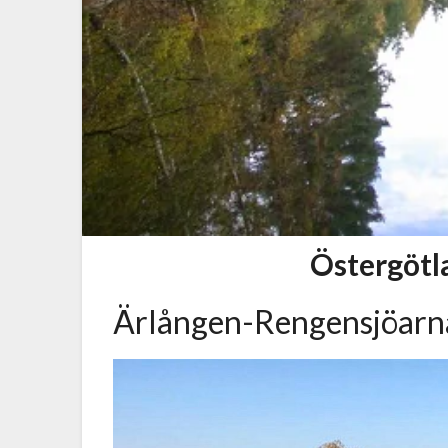
Östergötl
Ärlången-Rengensjöar