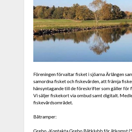
Föreningen förvaltar fisket i sjöarna Ärlången sam
samordna fisket och fiskevården, att främja fi
hänsyntagande till de föreskrifter som gäller för 
Vi säljer fiskekort via ombud samt digitalt. Medl
fiskevårdsområdet.
Båtramper:
Grebo -Kontakta Grebo Båtklubb för åtkomst (5