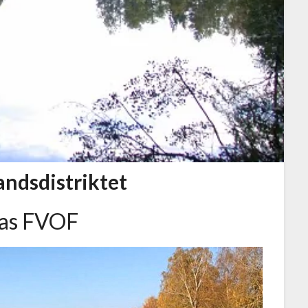
andsdistriktet
nas FVOF