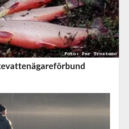
skevattenägareförbund