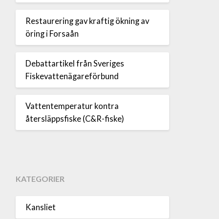
Restaurering gav kraftig ökning av
öring i Forsaån
Debattartikel från Sveriges
Fiskevattenägareförbund
Vattentemperatur kontra
återsläppsfiske (C&R-fiske)
KATEGORIER
Kansliet