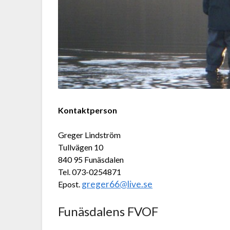
Kontaktperson
Greger Lindström
Tullvägen 10
840 95 Funäsdalen
Tel. 073-0254871
greger66@live.se
Epost.
Funäsdalens FVOF