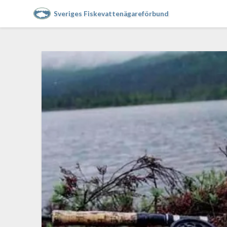
Sveriges Fiskevattenägareförbund