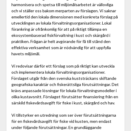
harmonisera och spetsa till miljömålsarbetet är vällovliga
och vi ställer oss bakom merparten av förslagen. Vi saknar
emellertid den lokala dimensionen med konkreta förslag på
utvecklingen av lokala förvaltningsorganisationer. Lokal
förankring är ofrånkomlig för att på riktigt tillämpa en
ekosystembaserad fiskförvaltning i kust och skärgård i
praktiken. Frågan är helt avgörande för få till stånd den
effektiva verksamhet som är nödvändig för att uppfylla
havets miljömål.
Vi redovisar därför ett förslag som på riktigt kan utveckla
och implementera lokala förvaltningsorganisationer.
Förslaget utgår från den svenska kuststräckans skiftande
geografiska karaktär och fiskerättsliga förutsättningar. Det
krävs anpassade lösningar för lokala förvaltningsmodeller i
olika kustavsnitt. Förslaget förutsätter finansiering från en
särskild fiskevårdsavgift för fiske i kust, skärgård och hav.
Vi tillstyrker en utredning som ser över förutsättningarna
för en fiskevårdsavgift för fiske vid kusten, men endast
under följande förutsättningar. En grundläggande