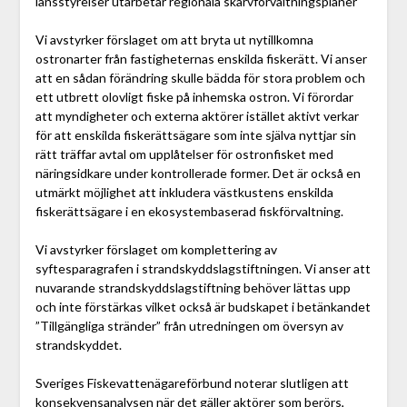
länsstyrelser utarbetar regionala skarvförvaltningsplaner
Vi avstyrker förslaget om att bryta ut nytillkomna
ostronarter från fastigheternas enskilda fiskerätt. Vi anser
att en sådan förändring skulle bädda för stora problem och
ett utbrett olovligt fiske på inhemska ostron. Vi förordar
att myndigheter och externa aktörer istället aktivt verkar
för att enskilda fiskerättsägare som inte själva nyttjar sin
rätt träffar avtal om upplåtelser för ostronfisket med
näringsidkare under kontrollerade former. Det är också en
utmärkt möjlighet att inkludera västkustens enskilda
fiskerättsägare i en ekosystembaserad fiskförvaltning.
Vi avstyrker förslaget om komplettering av
syftesparagrafen i strandskyddslagstiftningen. Vi anser att
nuvarande strandskyddslagstiftning behöver lättas upp
och inte förstärkas vilket också är budskapet i betänkandet
”Tillgängliga stränder” från utredningen om översyn av
strandskyddet.
Sveriges Fiskevattenägareförbund noterar slutligen att
konsekvensanalysen när det gäller aktörer som berörs,