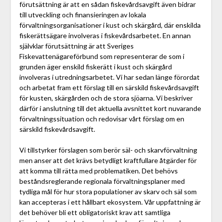
förutsättning är att en sådan fiskevårdsavgift även bidrar
till utveckling och finansieringen av lokala
förvaltningsorganisationer i kust och skärgård, där enskilda
fiskerättsägare involveras i fiskevårdsarbetet. En annan
självklar förutsättning är att Sveriges
Fiskevattenägareförbund som representerar de som i
grunden äger enskild fiskerätt i kust och skärgård
involveras i utredningsarbetet. Vi har sedan länge förordat
och arbetat fram ett förslag till en särskild fiskevårdsavgift
för kusten, skärgården och de stora sjöarna. Vi beskriver
därför i anslutning till det aktuella avsnittet kort nuvarande
förvaltningssituation och redovisar vårt förslag om en
särskild fiskevårdsavgift.
Vi tillstyrker förslagen som berör säl- och skarvförvaltning
men anser att det krävs betydligt kraftfullare åtgärder för
att komma till rätta med problematiken. Det behövs
beståndsreglerande regionala förvaltningsplaner med
tydliga mål för hur stora populationer av skarv och säl som
kan accepteras i ett hållbart ekosystem. Vår uppfattning är
det behöver bli ett obligatoriskt krav att samtliga