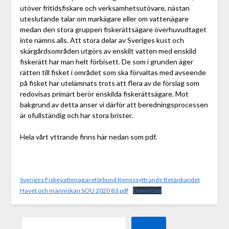
utöver fritidsfiskare och verksamhetsutövare, nästan
uteslutande talar om markägare eller om vattenägare
medan den stora gruppen fiskerättsägare överhuvudtaget
inte nämns alls. Att stora delar av Sveriges kust och
skärgårdsområden utgörs av enskilt vatten med enskild
fiskerätt har man helt förbisett. De som i grunden äger
rätten till fisket i området som ska förvaltas med avseende
på fisket har utelämnats trots att flera av de förslag som
redovisas primärt berör enskilda fiskerättsägare. Mot
bakgrund av detta anser vi därför att beredningsprocessen
är ofullständig och har stora brister.
Hela vårt yttrande finns här nedan som pdf.
Sveriges Fiskevattenägareförbund Remissyttrande Betänkandet
Havet och människan SOU 2020 83.pdf
Download