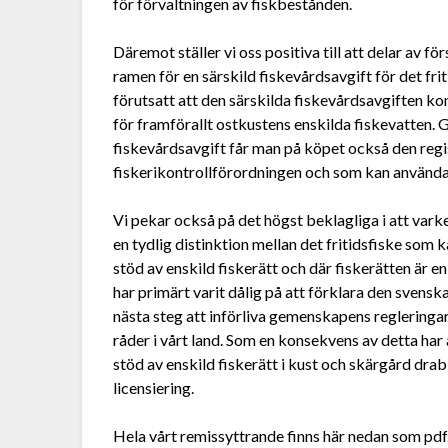
för förvaltningen av fiskbestånden.
Däremot ställer vi oss positiva till att delar av 
ramen för en särskild fiskevårdsavgift för det fri
förutsatt att den särskilda fiskevårdsavgiften ko
för framförallt ostkustens enskilda fiskevatten. 
fiskevårdsavgift får man på köpet också den regis
fiskerikontrollförordningen och som kan använda
Vi pekar också på det högst beklagliga i att varke
en tydlig distinktion mellan det fritidsfiske som
stöd av enskild fiskerätt och där fiskerätten är 
har primärt varit dålig på att förklara den svens
nästa steg att införliva gemenskapens regleringar
råder i vårt land. Som en konsekvens av detta ha
stöd av enskild fiskerätt i kust och skärgård dra
licensiering.
Hela vårt remissyttrande finns här nedan som pdf