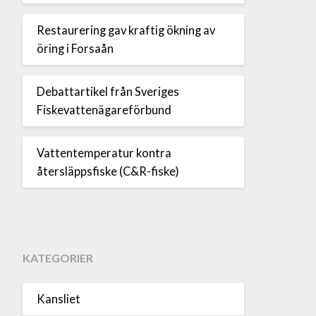
Restaurering gav kraftig ökning av
öring i Forsaån
Debattartikel från Sveriges
Fiskevattenägareförbund
Vattentemperatur kontra
återsläppsfiske (C&R-fiske)
KATEGORIER
Kansliet