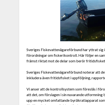
Sveriges Fiskevattenägareförbund har yttrat sig
förordningar om fiskerikontroll. Här följer en s
främst riktat mot de delar som berör fritidsfisket
Sveriges Fiskevattenägareförbund noterar att det i
inkludera även fritidsfisket i uppföljning, rappor
Vi anser att de kontrollsystem som föreslås i föror
att det, om förslagen i sin nuvarande utformning 
upp en mycket omfattande byråkratiapparat som på 