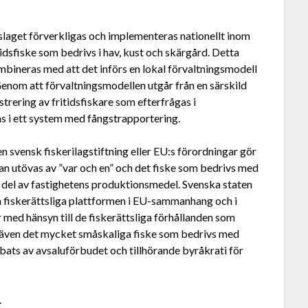
förslaget förverkligas och implementeras nationellt inom
tidsfiske som bedrivs i hav, kust och skärgård. Detta
mbineras med att det införs en lokal förvaltningsmodell
Genom att förvaltningsmodellen utgår från en särskild
trering av fritidsfiskare som efterfrågas i
s i ett system med fångstrapportering.
n svensk fiskerilagstiftning eller EU:s förordningar gör
 kan utövas av ”var och en” och det fiske som bedrivs med
en del av fastighetens produktionsmedel. Svenska staten
ka fiskerättsliga plattformen i EU-sammanhang och i
 med hänsyn till de fiskerättsliga förhållanden som
r även det mycket småskaliga fiske som bedrivs med
bbats av avsaluförbudet och tillhörande byråkrati för
.