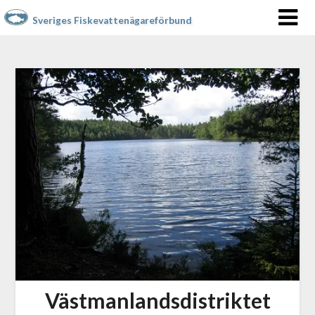
Sveriges Fiskevattenägareförbund
Västmanlandsdistriktet