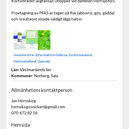
Kortområdet avgränsas utloppet vid dammen Hörnsjöfors.
Provtagning av PFAS är taget på fisk (abborre, gös, gädda)
och resultatet visade väldigt låga halter.
Invasiva arter information Dalarna, Södermanland,
Västmandland, Uppsala
Län:
Västmanlands län
Kommuner:
Norberg, Sala
Allmänhetens kontaktperson
Jan Hörnskog
hornskogssnickeri@gmail.com
070-672 82 16
Hemsida