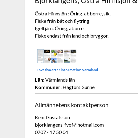
Björklångens, Östra Hinnsjön & 
Östra Hinnsjön : Öring, abborre, sik.
Fiske från båt och flytring:
Igeltjärn: Öring, aborre.
Fiske endast från land och bryggor.
Invasiva arter information Värmland
Län:
Värmlands län
Kommuner:
Hagfors, Sunne
Allmänhetens kontaktperson
Kent Gustafsson
bjorklangens_fvof@hotmail.com
0707 - 17 50 04