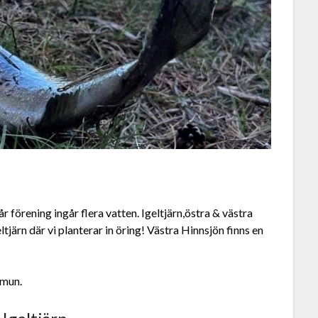
år förening ingår flera vatten. Igeltjärn,östra & västra
tjärn där vi planterar in öring! Västra Hinnsjön finns en
mmun.