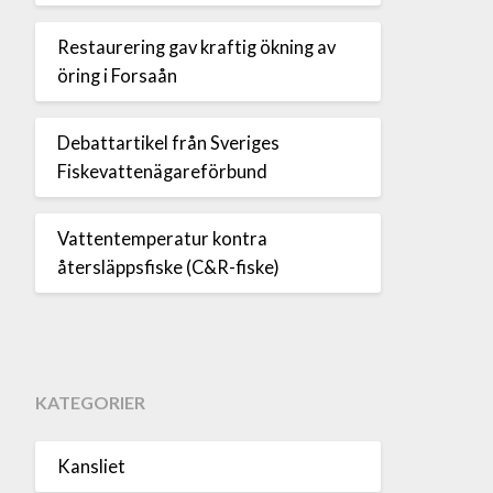
Restaurering gav kraftig ökning av
öring i Forsaån
Debattartikel från Sveriges
Fiskevattenägareförbund
Vattentemperatur kontra
återsläppsfiske (C&R-fiske)
KATEGORIER
Kansliet