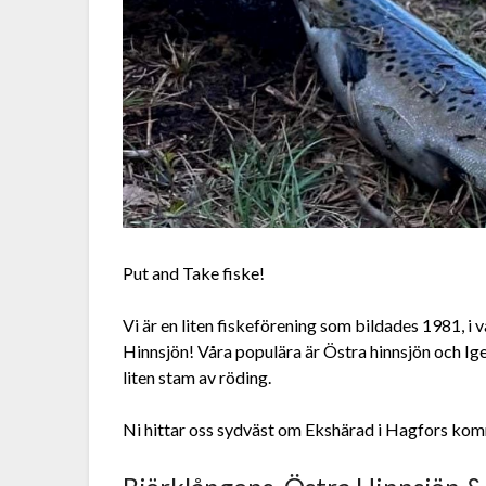
Put and Take fiske!
Vi är en liten fiskeförening som bildades 1981, i v
Hinnsjön! Våra populära är Östra hinnsjön och Igel
liten stam av röding.
Ni hittar oss sydväst om Ekshärad i Hagfors ko