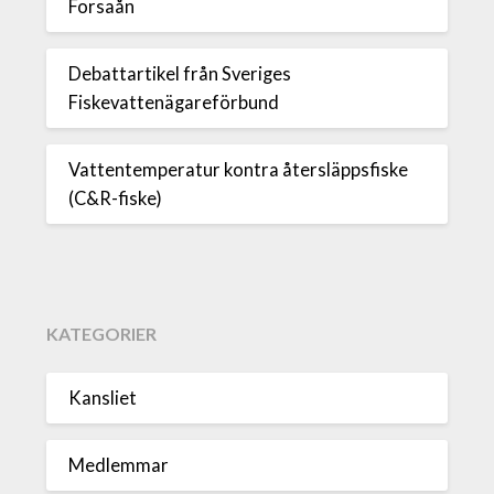
Forsaån
Debattartikel från Sveriges
Fiskevattenägareförbund
Vattentemperatur kontra återsläppsfiske
(C&R-fiske)
KATEGORIER
Kansliet
Medlemmar