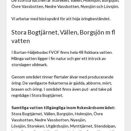
De största vattnen är Storeken, Vällen, Holmsjön, Borgsjön,
Övre Vassbotten, Nedre Vassbotten, Nyesjön och Lövsjön.
Vi arbetar med biotopvård för att höja öringbeståndet.
Stora Bogtjärnet, Vällen, Borgsjön m fl
vatten
I Bortan-Häljebodas FVOF finns hela 48 fiskbara vatten.
Många vatten ligger i fin natur och ger ett intryck av
storslagen vildmark.
Genom området rinner flertaler älvar med producerande
öring. De vanligaste fiskarterna är gädda, abborre, mört,
braxen och öring. I området finns även put- and take på
regnbåge i Stora Bogtjärnet.
Samtliga vatten tillgängliga inom fiskevårdsområdet:
Stora Bogtjärnet, Vällen, Borgsjön, Holmsjön, Övre
Vassbotten, Nedre Vassbotten, Nyesjön,
Lövsjön, Storeken, Utgårdssjön, Mynttjärnet, Stendolpan,