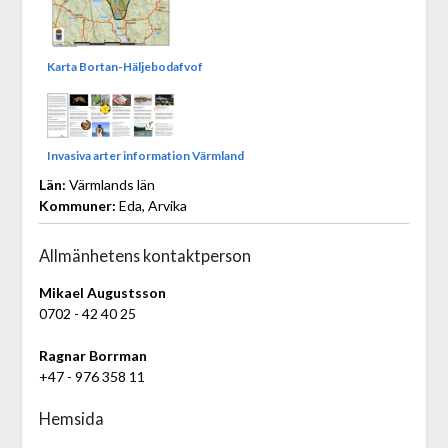
Karta Bortan-Häljebodafvof
Invasiva arter information Värmland
Län:
Värmlands län
Kommuner:
Eda, Arvika
Allmänhetens kontaktperson
Mikael Augustsson
0702 - 42 40 25
Ragnar Borrman
+47 - 976 358 11
Hemsida