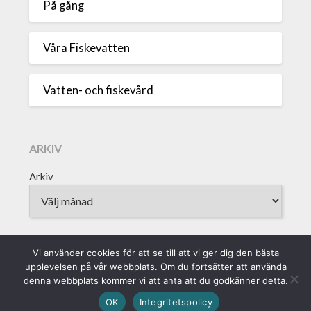
På gång
Våra Fiskevatten
Vatten- och fiskevård
ARKIV
Arkiv
Vi använder cookies för att se till att vi ger dig den bästa
upplevelsen på vår webbplats. Om du fortsätter att använda
Sveriges Fiskevattenägareförbund • Borgmästaregatan 9, 371 15
denna webbplats kommer vi att anta att du godkänner detta.
Karlskrona • info@vattenagarna.se • 0455-300 312 • Org.Nr:
OK
Integritetspolicy
802010-8588 || Produktion: Alvega & Co AB ||