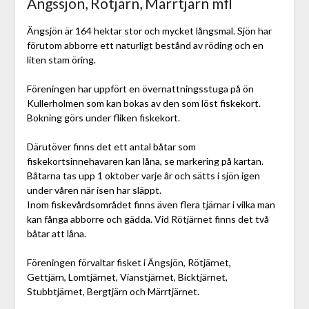
Ängssjön, Rötjärn, Märrtjärn mfl
Ängsjön är 164 hektar stor och mycket långsmal. Sjön har
förutom abborre ett naturligt bestånd av röding och en
liten stam öring.
Föreningen har uppfört en övernattningsstuga på ön
Kullerholmen som kan bokas av den som löst fiskekort.
Bokning görs under fliken fiskekort.
Därutöver finns det ett antal båtar som
fiskekortsinnehavaren kan låna, se markering på kartan.
Båtarna tas upp 1 oktober varje år och sätts i sjön igen
under våren när isen har släppt.
Inom fiskevårdsområdet finns även flera tjärnar i vilka man
kan fånga abborre och gädda. Vid Rötjärnet finns det två
båtar att låna.
Föreningen förvaltar fisket i Ängsjön, Rötjärnet,
Gettjärn, Lomtjärnet, Vianstjärnet, Bicktjärnet,
Stubbtjärnet, Bergtjärn och Märrtjärnet.