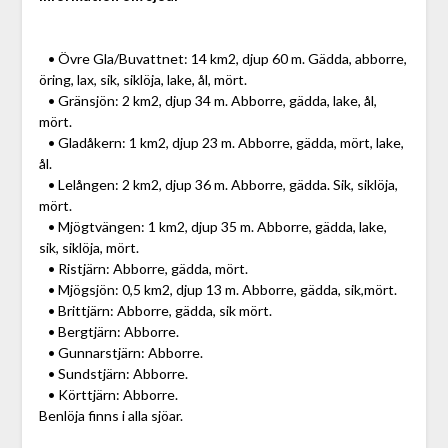
• Övre Gla/Buvattnet: 14 km2, djup 60 m. Gädda, abborre,
öring, lax, sik, siklöja, lake, ål, mört.
• Gränsjön: 2 km2, djup 34 m. Abborre, gädda, lake, ål,
mört.
• Gladåkern: 1 km2, djup 23 m. Abborre, gädda, mört, lake,
ål.
• Lelången: 2 km2, djup 36 m. Abborre, gädda. Sik, siklöja,
mört.
• Mjögtvängen: 1 km2, djup 35 m. Abborre, gädda, lake,
sik, siklöja, mört.
• Ristjärn: Abborre, gädda, mört.
• Mjögsjön: 0,5 km2, djup 13 m. Abborre, gädda, sik,mört.
• Brittjärn: Abborre, gädda, sik mört.
• Bergtjärn: Abborre.
• Gunnarstjärn: Abborre.
• Sundstjärn: Abborre.
• Körttjärn: Abborre.
Benlöja finns i alla sjöar.