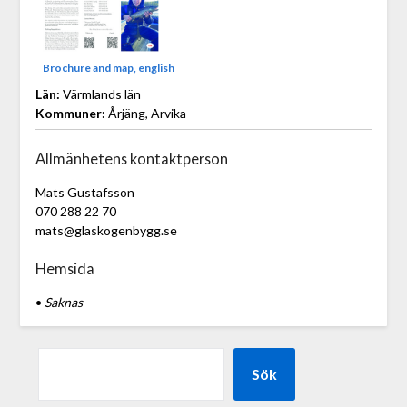
Brochure and map, english
Län:
Värmlands län
Kommuner:
Årjäng, Arvika
Allmänhetens kontaktperson
Mats Gustafsson
070 288 22 70
mats@glaskogenbygg.se
Hemsida
•
Saknas
Sök