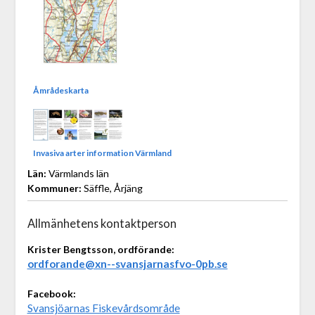
Åmrådeskarta
Invasiva arter information Värmland
Län:
Värmlands län
Kommuner:
Säffle, Årjäng
Allmänhetens kontaktperson
Krister Bengtsson, ordförande:
ordforande@xn--svansjarnasfvo-0pb.se
Facebook:
Svansjöarnas Fiskevårdsområde