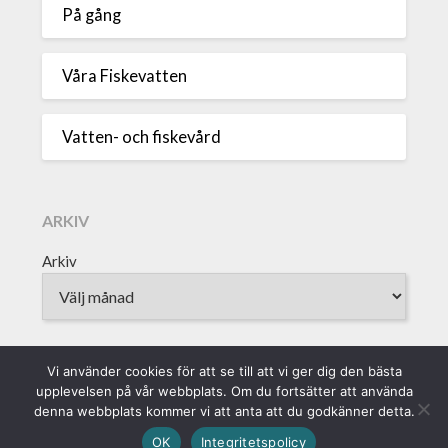
På gång
Våra Fiskevatten
Vatten- och fiskevård
ARKIV
Arkiv
Vi använder cookies för att se till att vi ger dig den bästa
upplevelsen på vår webbplats. Om du fortsätter att använda
Sveriges Fiskevattenägareförbund • Borgmästaregatan 9, 371 15
denna webbplats kommer vi att anta att du godkänner detta.
Karlskrona • info@vattenagarna.se • 0455-300 312 • Org.Nr:
OK
Integritetspolicy
802010-8588 || Produktion: Alvega & Co AB ||