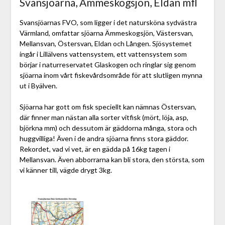
Svansjöarna, Ämmeskogsjön, Eldan mfl
Svansjöarnas FVO, som ligger i det natursköna sydvästra
Värmland, omfattar sjöarna Ämmeskogsjön, Västersvan,
Mellansvan, Östersvan, Eldan och Lången. Sjösystemet
ingår i Lillälvens vattensystem, ett vattensystem som
börjar i naturreservatet Glaskogen och ringlar sig genom
sjöarna inom vårt fiskevårdsområde för att slutligen mynna
ut i Byälven.
Sjöarna har gott om fisk speciellt kan nämnas Östersvan,
där finner man nästan alla sorter vitfisk (mört, löja, asp,
björkna mm) och dessutom är gäddorna många, stora och
huggvilliga! Även i de andra sjöarna finns stora gäddor.
Rekordet, vad vi vet, är en gädda på 16kg tagen i
Mellansvan. Även abborrarna kan bli stora, den största, som
vi känner till, vägde drygt 3kg.