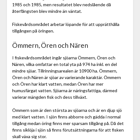
1985 och 1985, men resultatet blev nedslående då
återfångsten blev mindre än väntat.
Fiskevårdsområdet arbetar löpande för att upprätthålla
tillgången på öringen.
Ömmern, Ören och Nären
I fiskevårdsområdet ingår sjöarna Ömmern, Ören och
Nären, vilka omfattar en total yta på 974 ha inkl. en del
mindre sjöar. Tillrinningsarealen är 10900 ha. Ömmern,
Ören och Nären är sjöar av varierande karaktär. Ömmern
och Ören har klart vatten, medan Ören har mer
humusfärgat vatten. Sjöarna är näringsfattiga, därmed
varierar mängden fisk och dess tillväxt.
Ömmern som är den största av sjöarna och är en djup sjö
med klart vatten. I sjön finns abborre och gädda i normal
tillgång medan öring finns mer sparsam tillgång på. Då det
finns siklöja i sjön så finns förutsättningarna för att fisken
skall växa sig stor.