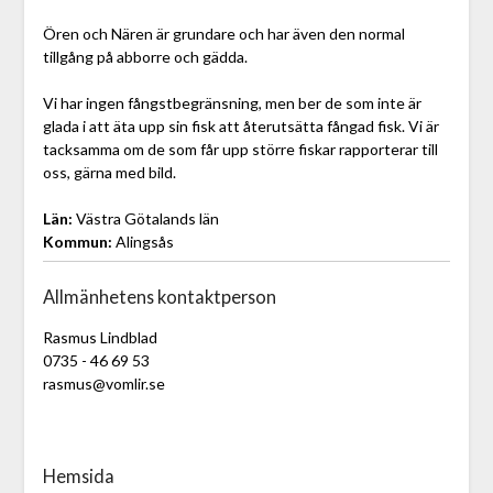
Ören och Nären är grundare och har även den normal
tillgång på abborre och gädda.
Vi har ingen fångstbegränsning, men ber de som inte är
glada i att äta upp sin fisk att återutsätta fångad fisk. Vi är
tacksamma om de som får upp större fiskar rapporterar till
oss, gärna med bild.
Län:
Västra Götalands län
Kommun:
Alingsås
Allmänhetens kontaktperson
Rasmus Lindblad
0735 - 46 69 53
rasmus@vomlir.se
Hemsida