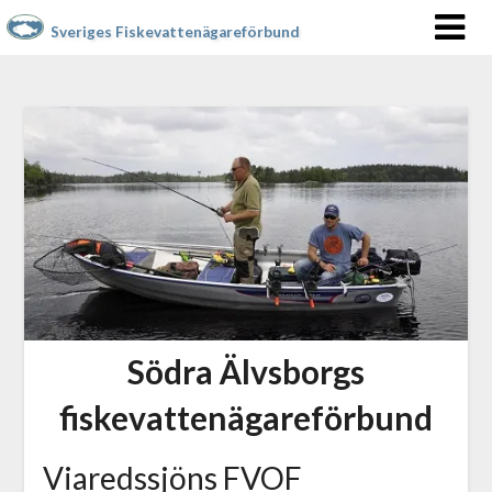
Sveriges Fiskevattenägareförbund
Södra Älvsborgs
fiskevattenägareförbund
Viaredssjöns FVOF