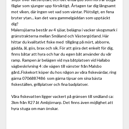
fåglar som sjunger upp försiktigt. Årtagen tar dig långsamt
mot viken, där ingen vet vad som väntar. Plötsligt, en fena
bryter ytan... kan det vara gammelgäddan som upptäckt
dig?
Malensjöarna består av 4 sjöar, belägna i vacker skogsmark i
gränstrakterna mellan Småland och Västergötland. Här
hittar du kvalitativt fiske med tillgång på mört, abborre,
gädda, ål, gös, brax och sik. För att göra det enkelt för dig,
finns båtar att hyra och har du egen båt använder du vår
ramp. Rampen är belägen vid nya båtplatsen vid Hallabo
vägbeskrivning 4 :de vägen till vänster från Malsbo
gård..Fiskekort köper du hos någon av våra fiskevärdar, ring
gärna 0706887486 som gärna tipsar om sina bästa
fiskeställen, grillplatser och fina badplatser.
Våra fiskevatten ligger vackert på gränsen till småland ca:
3km från R27 åt Ambjörnarp. Det finns även möjlighet att
hyra stuga om man önskar.