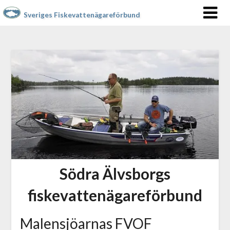
Sveriges Fiskevattenägareförbund
Södra Älvsborgs
fiskevattenägareförbund
Malensjöarnas FVOF