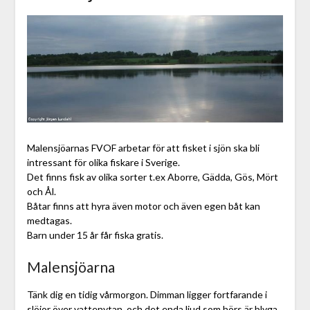
Malensjöarnas FVOF arbetar för att fisket i sjön ska bli
intressant för olika fiskare i Sverige.
Det finns fisk av olika sorter t.ex Aborre, Gädda, Gös, Mört
och Ål.
Båtar finns att hyra även motor och även egen båt kan
medtagas.
Barn under 15 år får fiska gratis.
Malensjöarna
Tänk dig en tidig vårmorgon. Dimman ligger fortfarande i
slöjor över vattenytan, och det enda ljud som hörs är blyga