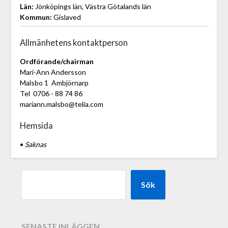
Län:
Jönköpings län, Västra Götalands län
Kommun:
Gislaved
Allmänhetens kontaktperson
Ordförande/chairman
Mari-Ann Andersson
Malsbo 1 Ambjörnarp
Tel 0706 - 88 74 86
mariann.malsbo@telia.com
Hemsida
•
Saknas
Sök
SENASTE INLÄGGEN