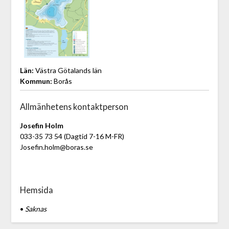
Län:
Västra Götalands län
Kommun:
Borås
Allmänhetens kontaktperson
Josefin Holm
033-35 73 54 (Dagtid 7-16 M-FR)
Josefin.holm@boras.se
Hemsida
•
Saknas