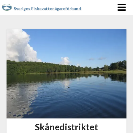
Sveriges Fiskevattenägareförbund
Skånedistriktet