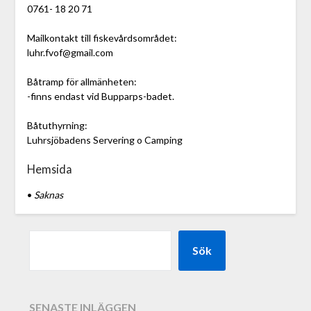
0761- 18 20 71
Mailkontakt till fiskevårdsområdet:
luhr.fvof@gmail.com
Båtramp för allmänheten:
-finns endast vid Bupparps-badet.
Båtuthyrning:
Luhrsjöbadens Servering o Camping
Hemsida
•
Saknas
Sök
SENASTE INLÄGGEN