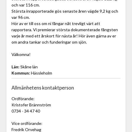
och var 116 cm.
Största inrapporterade gös senaste åren vägde 9,2 kg och
var 96 cm.
Hör av er till oss om ni fångar nåt trevligt värt att
rapportera. Vi premierar största dokumenterade fångsten
varje år med ett årskort för nästa år! Hör även gärna av er
om andra tankar och funderingar om sjön.
Välkomna!
Län:
Skåne län
Kommun:
Hässleholm
Allmänhetens kontaktperson
Ordförande:
Kristofer Brännström
0734 - 34 47 40
Vice ordförande:
Fredrik Orvehag