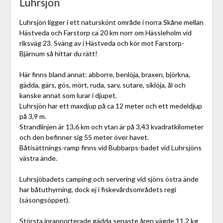
Luhrsjön
Luhrsjön ligger i ett naturskönt område i norra Skåne mellan
Hästveda och Farstorp ca 20 km norr om Hässleholm vid
riksväg 23. Sväng av i Hästveda och kör mot Farstorp-
Bjärnum så hittar du rätt!
Här finns bland annat: abborre, benlöja, braxen, björkna,
gädda, gärs, gös, mört, ruda, sarv, sutare, siklöja, ål och
kanske annat som lurar i djupet.
Luhrsjön har ett maxdjup på ca 12 meter och ett medeldjup
på 3,9 m.
Strandlinjen är 13,6 km och ytan är på 3,43 kvadratkilometer
och den befinner sig 55 meter över havet.
Båtisättnings-ramp finns vid Bubbarps-badet vid Luhrsjöns
västra ände.
Luhrsjöbadets camping och servering vid sjöns östra ände
har båtuthyrning, dock ej i fiskevårdsområdets regi
(säsongsöppet).
Största inrapporterade gädda senaste åren vägde 11,2 kg