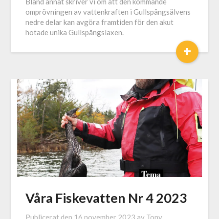
Bland annat skriver vi om att den kommande
omprövningen av vattenkraften i Gullspångsälvens
nedre delar kan avgöra framtiden för den akut
hotade unika Gullspångslaxen.
+
Våra Fiskevatten Nr 4 2023
Publicerat den
16 november 2023
av
Tony