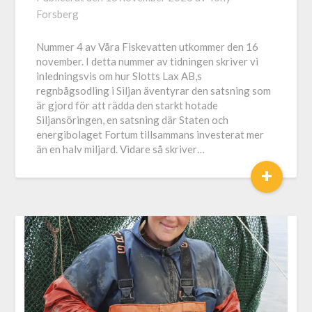
Forsberg
Nummer 4 av Våra Fiskevatten utkommer den 16
november. I detta nummer av tidningen skriver vi
inledningsvis om hur Slotts Lax AB,s
regnbågsodling i Siljan äventyrar den satsning som
är gjord för att rädda den starkt hotade
Siljansöringen, en satsning där Staten och
energibolaget Fortum tillsammans investerat mer
än en halv miljard. Vidare så skriver…
+