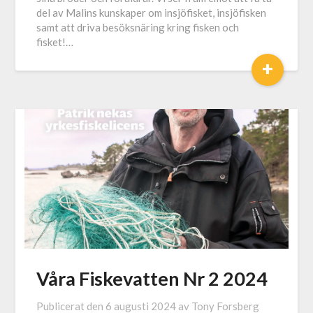
del av Malins kunskaper om insjöfisket, insjöfisken
samt att driva besöksnäring kring fisken och
fisket!…
+
Våra Fiskevatten Nr 2 2024
Publicerat den
6 augusti 2024
av
Tony Forsberg