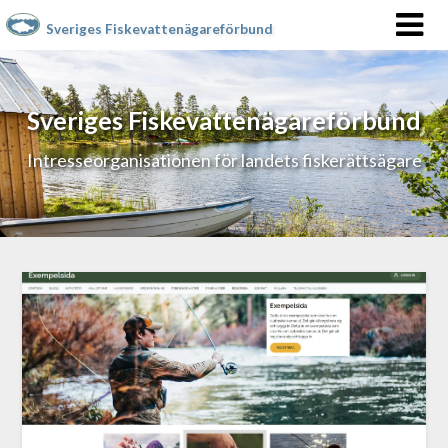
Sveriges Fiskevattenägareförbund
Sveriges Fiskevattenägareförbund
Intresseorganisationen för landets fiskerättsägare