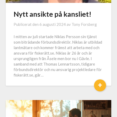
Nytt ansikte på kansliet!
Publicerat den
6 augusti 2024
av
Tony Forsberg
I mitten av juli startade Niklas Persson sin tjänst
som biträdande förbundsdirektör. Niklas är utbildad
lantmätare och kommer främst att arbeta med och
ansvara för fiskerätt.se. Niklas är 26 år och är
ursprungligen från Åsele men bor nu i Gävle. I
samband med att Thomas Lennartsson, tidigare
förbundsdirektör och nu ansvarig projektledare för
fiskerätt.se, går…
+