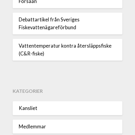
Forsaån
Debattartikel från Sveriges
Fiskevattenägareförbund
Vattentemperatur kontra återsläppsfiske
(C&R-fiske)
KATEGORIER
Kansliet
Medlemmar