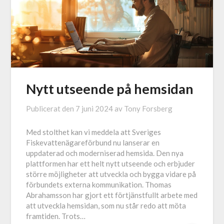
Nytt utseende på hemsidan
Publicerat den
7 juni 2024
av
Tony Forsberg
Med stolthet kan vi meddela att Sveriges
Fiskevattenägareförbund nu lanserar en
uppdaterad och moderniserad hemsida. Den nya
plattformen har ett helt nytt utseende och erbjuder
större möjligheter att utveckla och bygga vidare på
förbundets externa kommunikation. Thomas
Abrahamsson har gjort ett förtjänstfullt arbete med
att utveckla hemsidan, som nu står redo att möta
framtiden. Trots…