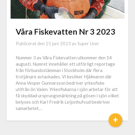
Våra Fiskevatten Nr 3 2023
Publicerat den
15 juni 2023
av
Super User
Nummer 3 av Våra Fiskevatten utkommer den 14
augusti. Numret innehåller ett utförligt reportage
från förbundsstämman i Stockholm där flera
trotjänare avtackades. Vi besöker Hjälmaren där
Anna Vesper Gunnarsson bedriver yrkesfiske
utifrån ön Valen. Yrkesfiskarna i sjön arbetar för att
få skyddad ursprungsmärkning på gösen i sjön vilket
belyses och Karl Fredrik Leijonhufvud beskriver
samarbetet…
+