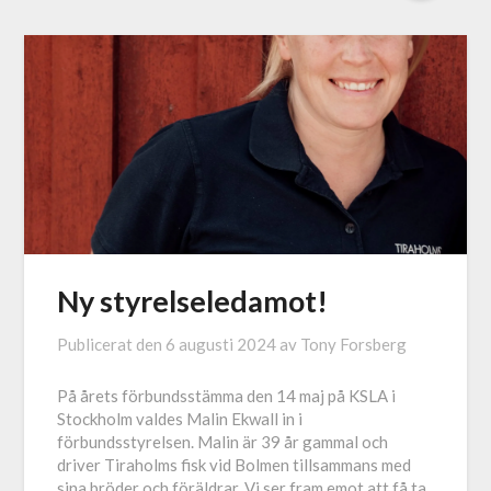
Ny styrelseledamot!
Publicerat den
6 augusti 2024
av
Tony Forsberg
På årets förbundsstämma den 14 maj på KSLA i
Stockholm valdes Malin Ekwall in i
förbundsstyrelsen. Malin är 39 år gammal och
driver Tiraholms fisk vid Bolmen tillsammans med
sina bröder och föräldrar. Vi ser fram emot att få ta