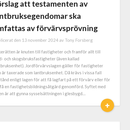
örslag att testamenten av
antbruksegendomar ska
mfattas av förvärvsprövning
licerat den
13 november 2024
av
Tony Forsberg
kerätten är knuten till fastigheter och framför allt till
d- och skogsbruksfastigheter (även kallad
tbruksenhet). Jordförvärvslagen gäller för fastigheter
 är taxerade som lantbruksenhet. Då krävs i vissa fall
lstånd enligt lagen för att få lagfart på ett förvärv eller för
 få en fastighetsbildningsåtgärd genomförd. Syftet med
en är att gynna sysselsättningen i glesbygd…
+