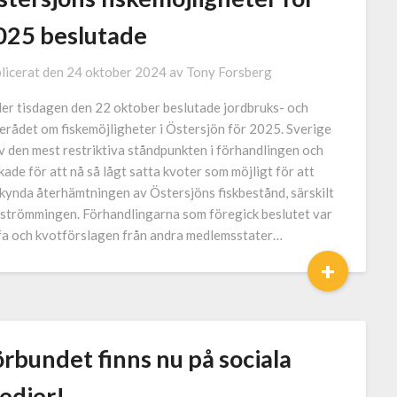
025 beslutade
licerat den
24 oktober 2024
av
Tony Forsberg
er tisdagen den 22 oktober beslutade jordbruks- och
kerådet om fiskemöjligheter i Östersjön för 2025. Sverige
v den mest restriktiva ståndpunkten i förhandlingen och
kade för att nå så lågt satta kvoter som möjligt för att
kynda återhämtningen av Östersjöns fiskbestånd, särskilt
 strömmingen. Förhandlingarna som föregick beslutet var
fa och kvotförslagen från andra medlemsstater…
+
rbundet finns nu på sociala
edier!