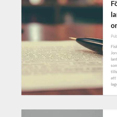
F
l
o
Pub
Fis
Jor
lan
som
til
att
lag