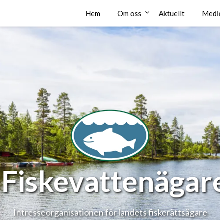
Hem
Om oss
Aktuellt
Medl
 Fiskevattenäga
Intresseorganisationen för landets fiskerättsägare