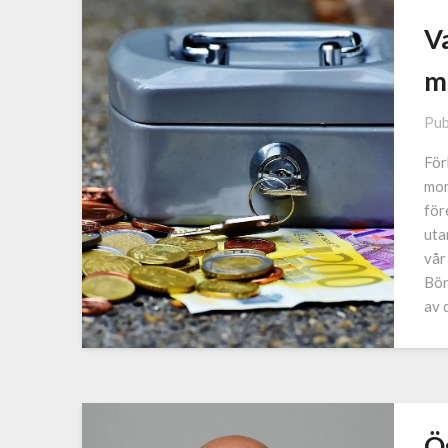
V
m
Pub
För
mom
för
uta
vår
Bör
av 
Ös