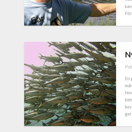
kan
För
N
Pub
En 
mån
fen
beh
bes
ger