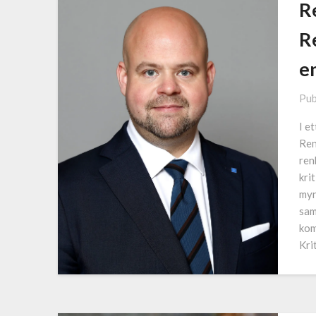
R
R
e
Pub
I e
Ren
ren
kri
myn
sam
kom
Kri