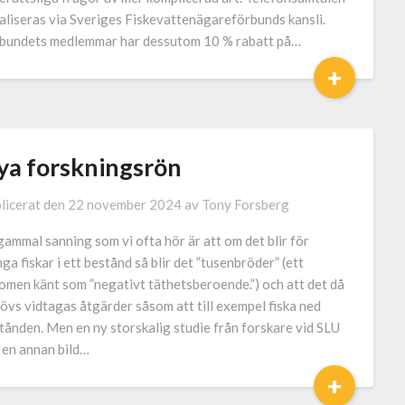
aliseras via Sveriges Fiskevattenägareförbunds kansli.
bundets medlemmar har dessutom 10 % rabatt på…
+
ya forskningsrön
licerat den
22 november 2024
av
Tony Forsberg
gammal sanning som vi ofta hör är att om det blir för
ga fiskar i ett bestånd så blir det ”tusenbröder” (ett
omen känt som ”negativt täthetsberoende.”) och att det då
övs vidtagas åtgärder såsom att till exempel fiska ned
tånden. Men en ny storskalig studie från forskare vid SLU
 en annan bild…
+