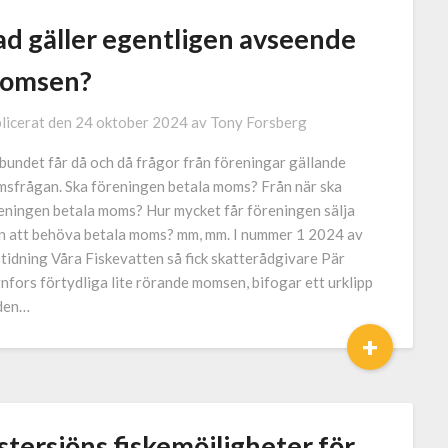
ad gäller egentligen avseende
omsen?
licerat den
24 oktober 2024
av
Tony Forsberg
bundet får då och då frågor från föreningar gällande
sfrågan. Ska föreningen betala moms? Från när ska
eningen betala moms? Hur mycket får föreningen sälja
n att behöva betala moms? mm, mm. I nummer 1 2024 av
 tidning Våra Fiskevatten så fick skatterådgivare Pär
nfors förtydliga lite rörande momsen, bifogar ett urklipp
den…
+
tersjöns fiskemöjligheter för