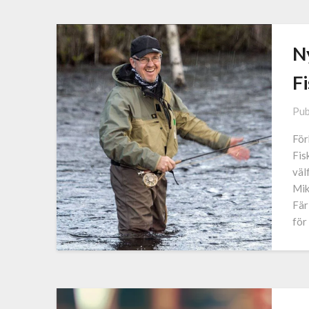
Ny
F
Pub
För
Fis
väl
Mik
Fär
för