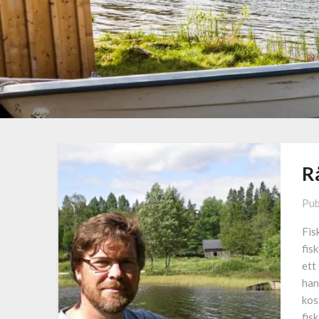
R
Pub
Fis
fis
ett
han
kos
fis