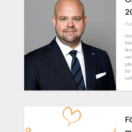
2
Pub
Und
fis
dre
ver
pås
för
tuf
Fö
m