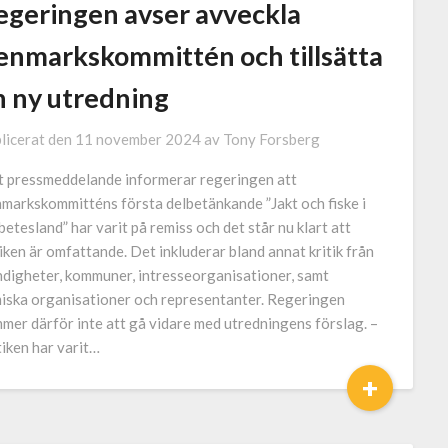
egeringen avser avveckla
enmarkskommittén och tillsätta
n ny utredning
licerat den
11 november 2024
av
Tony Forsberg
tt pressmeddelande informerar regeringen att
markskommitténs första delbetänkande ”Jakt och fiske i
betesland” har varit på remiss och det står nu klart att
tiken är omfattande. Det inkluderar bland annat kritik från
digheter, kommuner, intresseorganisationer, samt
iska organisationer och representanter. Regeringen
mer därför inte att gå vidare med utredningens förslag. –
tiken har varit…
+