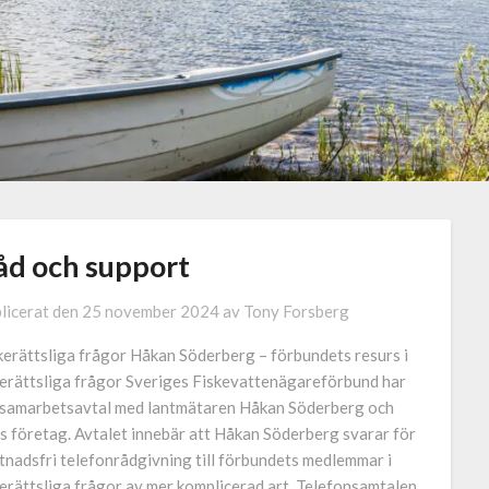
åd och support
licerat den
25 november 2024
av
Tony Forsberg
kerättsliga frågor Håkan Söderberg – förbundets resurs i
kerättsliga frågor Sveriges Fiskevattenägareförbund har
 samarbetsavtal med lantmätaren Håkan Söderberg och
s företag. Avtalet innebär att Håkan Söderberg svarar för
tnadsfri telefonrådgivning till förbundets medlemmar i
kerättsliga frågor av mer komplicerad art. Telefonsamtalen