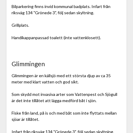
Bilparkering finns invid kommunal badplats. Infart från
riksväg 134 "Grönede 3", följ sedan skyltning.
Grillplats.
Handikappanpassad toalett (inte vattenklosett).
Glimmingen
Glimmingen är en källsjö med ett största djup av ca 35
meter med klart vatten och god sikt.
Som skydd mot invasiva arter som Vattenpest och Sjögull
är det inte tillåtet att lägga medförd båt i sjön.
Fiske från land, på is och med båt som inte flyttats mellan
sjöar är tillåtet.
Infart från riksväg 134 "Grönede 3", följ sedan skyltning.