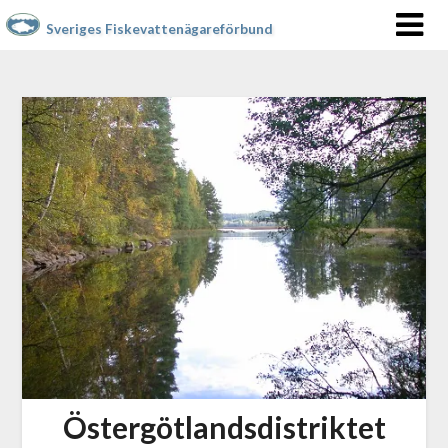
Sveriges Fiskevattenägareförbund
Östergötlandsdistriktet