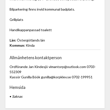
Bilparkering finns invid kommunal badplats.
Grillplats
Handikappanpassad toalett
Län:
Östergötlands län
Kommun:
Kinda
Allmänhetens kontaktperson
Ordförande Jan Kindesjö vimantorp@outlook.com 0703-
552309
Kassör Gunilla Böök gunilla@korpklev.se 0702-199951
Hemsida
•
Saknas