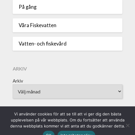
På gång
Våra Fiskevatten
Vatten- och fiskevård
ARKIV
Arkiv
Vi använder cookies för att se till att vi ger dig den bästa
upplevelsen på vår webbplats. Om du fortsätter att använda
Sveriges Fiskevattenägareförbund • Borgmästaregatan 9, 371 15
denna webbplats kommer vi att anta att du godkänner detta.
Karlskrona • info@vattenagarna.se • 0455-300 312 • Org.Nr: