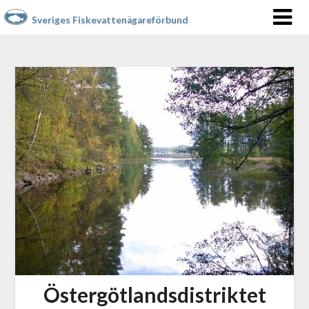
Sveriges Fiskevattenägareförbund
Östergötlandsdistriktet