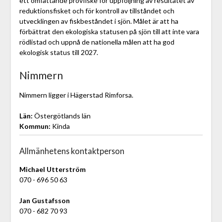
ett omfattande provfiske för uppföljning av resultatet av
reduktionsfisket och för kontroll av tillståndet och
utvecklingen av fiskbeståndet i sjön. Målet är att ha
förbättrat den ekologiska statusen på sjön till att inte vara
rödlistad och uppnå de nationella målen att ha god
ekologisk status till 2027.
Nimmern
Nimmern ligger i Hägerstad Rimforsa.
Län:
Östergötlands län
Kommun:
Kinda
Allmänhetens kontaktperson
Michael Utterström
070 - 696 50 63
Jan Gustafsson
070 - 682 70 93