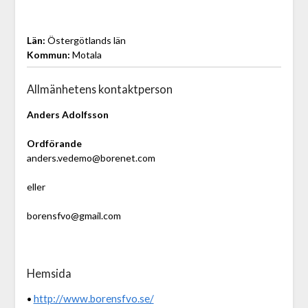
Län:
Östergötlands län
Kommun:
Motala
Allmänhetens kontaktperson
Anders Adolfsson
Ordförande
anders.vedemo@borenet.com
eller
borensfvo@gmail.com
Hemsida
http://www.borensfvo.se/
•