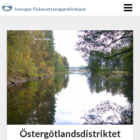
Sveriges Fiskevattenägareförbund
Östergötlandsdistriktet