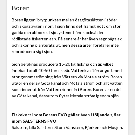
Boren
Boren ligger i brytpunkten mellan östgötaslätten i söder
och skogsbygen i norr. I sjön finns det främst gott om stor
gädda och abborre. I sjösystemet finns också den
rödlistade fiskarten asp. På senare år har även regnbågslax
och laxöring planterats ut, men dessa arter förefaller inte
reproducera sig i sjön.
Sjön beräknas producera 15-20 kg fisk/ha och år, vilket
innebär totalt 40-50 ton fisk/år. Vattenkvalitén är god, med
stor genomströmning från Vättern via Motala ström. Boren
utgör en del av Göta kanal och Motala ström och allt vatten
som rinner ut från Vättern rinner in i Boren. Boren är en del
av Göta kanal, dessutom flyter Motala ström igenom sjön.
Fiskekort inom Borens FVO gäller även i följande sjöar
inom SALSTERNS FVO;
Salstern, Lilla Salstern, Stora Vänstern, Björken och Mosjön.