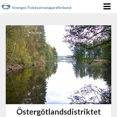
Sveriges Fiskevattenägareförbund
Östergötlandsdistriktet