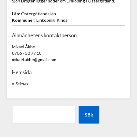
Sjön Drögen ligger söder om Linköping i Östergötland.
Län:
Östergötlands län
Kommuner:
Linköping, Kinda
Allmänhetens kontaktperson
Mikael Åkhe
0706 - 50 77 18
mikael.akhe@gmail.com
Hemsida
•
Saknas
Sök