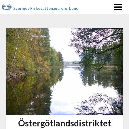
Sveriges Fiskevattenägareförbund
Östergötlandsdistriktet