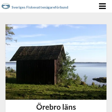
Sveriges Fiskevattenägareförbund
Örebro läns