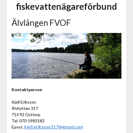
fiskevattenägareförbund
Älvlången FVOF
Kontaktperson
Kjell Eriksson
Älvhyttan 317
713 92 Gyttorp
Tel. 070-5983182
kjell.eriksson317@gmail.com
Epost.