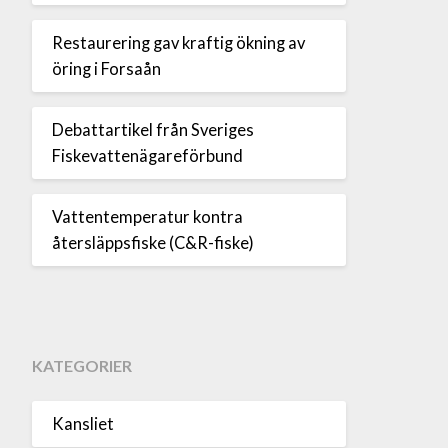
Restaurering gav kraftig ökning av
öring i Forsaån
Debattartikel från Sveriges
Fiskevattenägareförbund
Vattentemperatur kontra
återsläppsfiske (C&R-fiske)
KATEGORIER
Kansliet