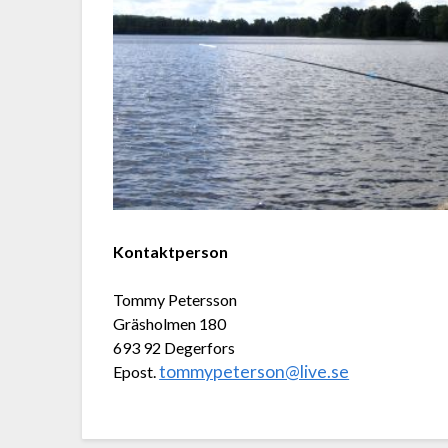
Kontaktperson
Tommy Petersson
Gräsholmen 180
693 92 Degerfors
tommypeterson@live.se
Epost.