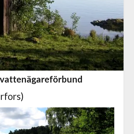
kevattenägareförbund
rfors)