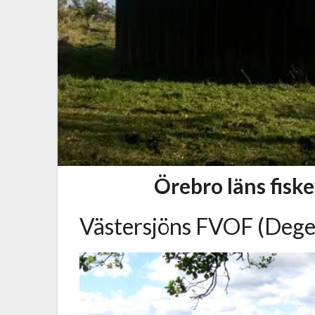
Örebro läns fis
Västersjöns FVOF (Dege