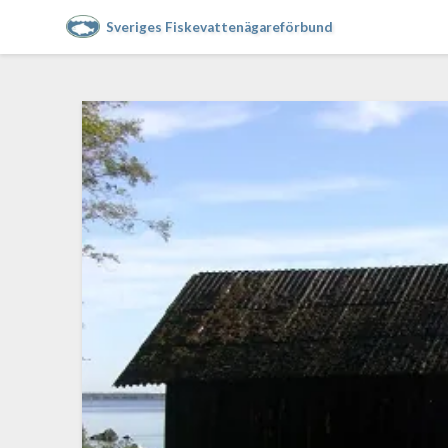
Sveriges Fiskevattenägareförbund