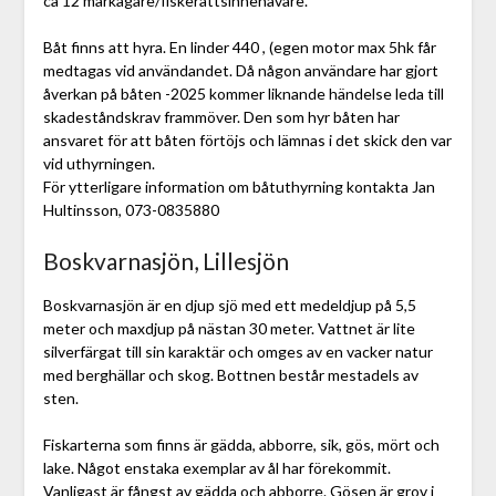
ca 12 markägare/fiskerättsinnehavare.
Båt finns att hyra. En linder 440 , (egen motor max 5hk får
medtagas vid användandet. Då någon användare har gjort
åverkan på båten -2025 kommer liknande händelse leda till
skadeståndskrav frammöver. Den som hyr båten har
ansvaret för att båten förtöjs och lämnas i det skick den var
vid uthyrningen.
För ytterligare information om båtuthyrning kontakta Jan
Hultinsson, 073-0835880
Boskvarnasjön, Lillesjön
Boskvarnasjön är en djup sjö med ett medeldjup på 5,5
meter och maxdjup på nästan 30 meter. Vattnet är lite
silverfärgat till sin karaktär och omges av en vacker natur
med berghällar och skog. Bottnen består mestadels av
sten.
Fiskarterna som finns är gädda, abborre, sik, gös, mört och
lake. Något enstaka exemplar av ål har förekommit.
Vanligast är fångst av gädda och abborre. Gösen är grov i