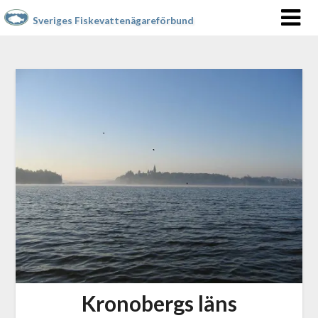
Sveriges Fiskevattenägareförbund
Kronobergs läns