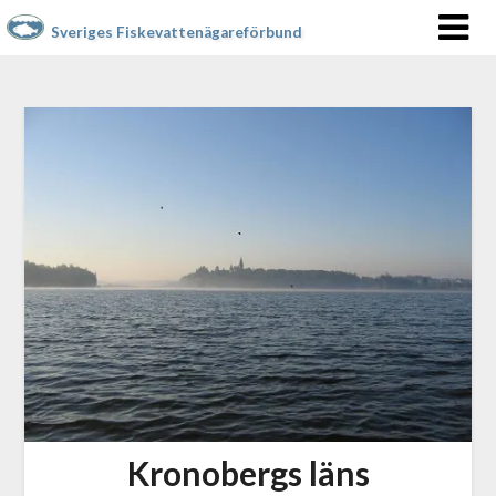
Sveriges Fiskevattenägareförbund
Kronobergs läns