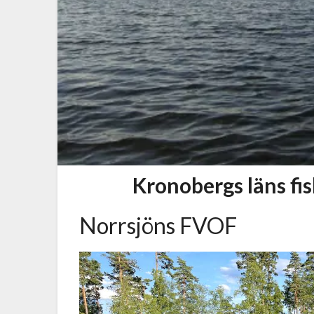
Kronobergs läns f
Norrsjöns FVOF