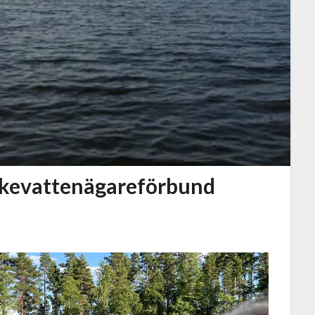
iskevattenägareförbund