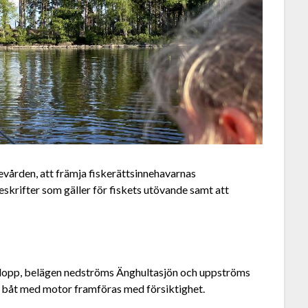
evården, att främja fiskerättsinnehavarnas
rifter som gäller för fiskets utövande samt att
e lopp, belägen nedströms Änghultasjön och uppströms
 båt med motor framföras med försiktighet.