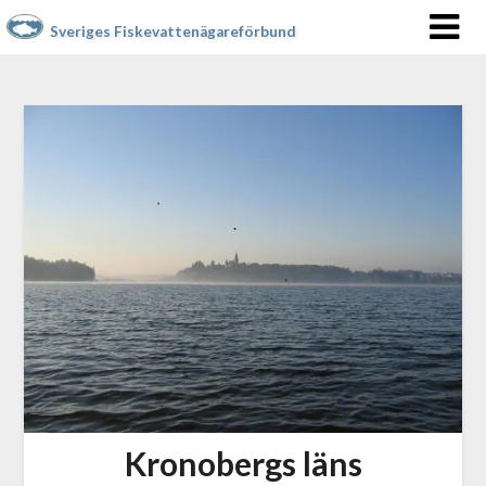
Sveriges Fiskevattenägareförbund
Kronobergs läns