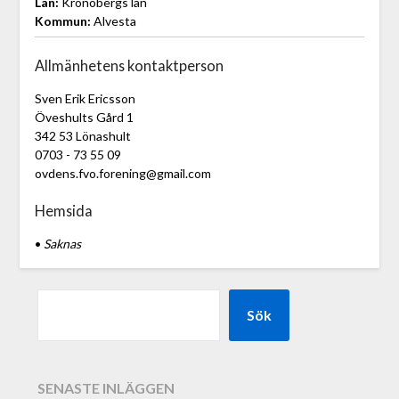
Län:
Kronobergs län
Kommun:
Alvesta
Allmänhetens kontaktperson
Sven Erik Ericsson
Öveshults Gård 1
342 53 Lönashult
0703 - 73 55 09
ovdens.fvo.forening@gmail.com
Hemsida
•
Saknas
Sök
SENASTE INLÄGGEN