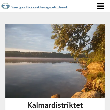
Sveriges Fiskevattenägareförbund
Kalmardistriktet