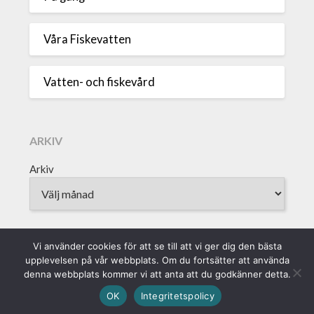
Våra Fiskevatten
Vatten- och fiskevård
ARKIV
Arkiv
Vi använder cookies för att se till att vi ger dig den bästa
upplevelsen på vår webbplats. Om du fortsätter att använda
Sveriges Fiskevattenägareförbund • Borgmästaregatan 9, 371 15
denna webbplats kommer vi att anta att du godkänner detta.
Karlskrona • info@vattenagarna.se • 0455-300 312 • Org.Nr:
OK
Integritetspolicy
802010-8588 || Produktion: Alvega & Co AB ||