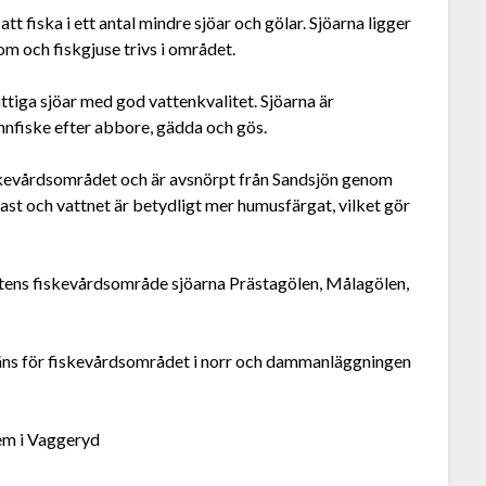
t fiska i ett antal mindre sjöar och gölar. Sjöarna ligger
m och fiskgjuse trivs i området.
ttiga sjöar med god vattenkvalitet. Sjöarna är
innfiske efter abbore, gädda och gös.
iskevårdsområdet och är avsnörpt från Sandsjön genom
ast och vattnet är betydligt mer humusfärgat, vilket gör
ens fiskevårdsområde sjöarna Prästagölen, Målagölen,
räns för fiskevårdsområdet i norr och dammanläggningen
eem i Vaggeryd