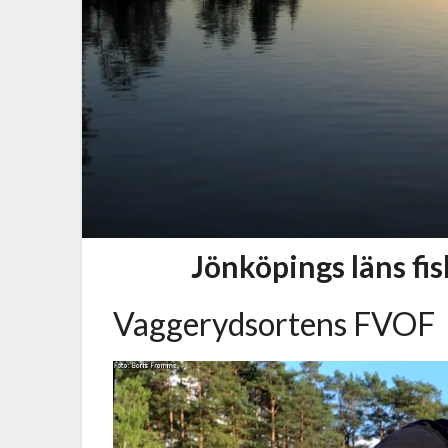
Jönköpings läns f
Vaggerydsortens FVOF