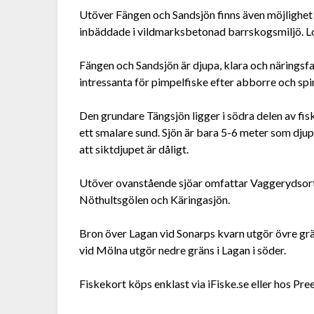
Utöver Fängen och Sandsjön finns även möjlighet at
inbäddade i vildmarksbetonad barrskogsmiljö. Lo
Fängen och Sandsjön är djupa, klara och näringsfa
intressanta för pimpelfiske efter abborre och sp
Den grundare Tängsjön ligger i södra delen av f
ett smalare sund. Sjön är bara 5-6 meter som djup
att siktdjupet är dåligt.
Utöver ovanstående sjöar omfattar Vaggerydsort
Nöthultsgölen och Käringasjön.
Bron över Lagan vid Sonarps kvarn utgör övre g
vid Mölna utgör nedre gräns i Lagan i söder.
Fiskekort köps enklast via iFiske.se eller hos Pr