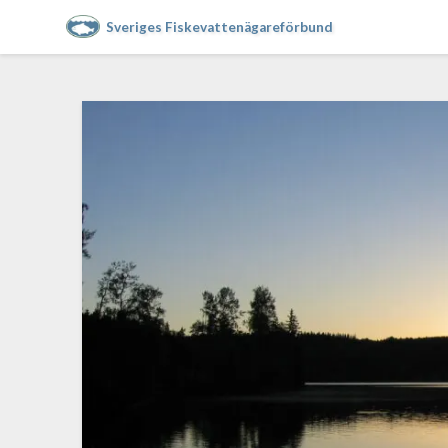
Sveriges Fiskevattenägareförbund