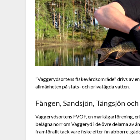
"Vaggerydsortens fiskevårdsområde" drivs av en m
allmänheten på stats- och privatägda vatten.
Fängen, Sandsjön, Tängsjön och
Vaggerydsortens FVOF, en markägarförening, erbju
belägna norr om Vaggeryd i de övre delarna av ån
framförallt tack vare fiske efter fin abborre, gäd