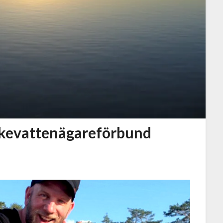
iskevattenägareförbund