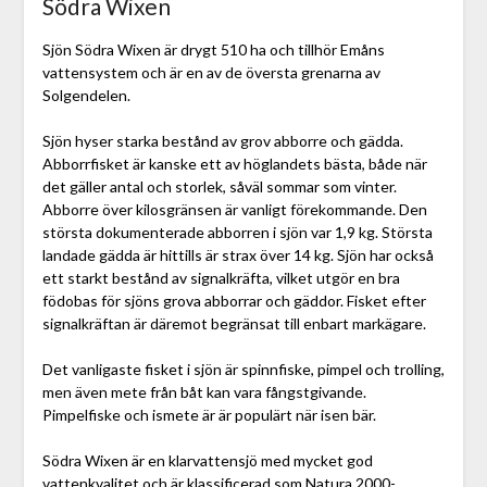
Södra Wixen
Sjön Södra Wixen är drygt 510 ha och tillhör Emåns
vattensystem och är en av de översta grenarna av
Solgendelen.
Sjön hyser starka bestånd av grov abborre och gädda.
Abborrfisket är kanske ett av höglandets bästa, både när
det gäller antal och storlek, såväl sommar som vinter.
Abborre över kilosgränsen är vanligt förekommande. Den
största dokumenterade abborren i sjön var 1,9 kg. Största
landade gädda är hittills är strax över 14 kg. Sjön har också
ett starkt bestånd av signalkräfta, vilket utgör en bra
födobas för sjöns grova abborrar och gäddor. Fisket efter
signalkräftan är däremot begränsat till enbart markägare.
Det vanligaste fisket i sjön är spinnfiske, pimpel och trolling,
men även mete från båt kan vara fångstgivande.
Pimpelfiske och ismete är är populärt när isen bär.
Södra Wixen är en klarvattensjö med mycket god
vattenkvalitet och är klassificerad som Natura 2000-