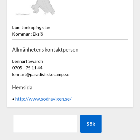
Län:
Jönköpings län
Kommun:
Eksjö
Allmänhetens kontaktperson
Lennart Swärdh
0705 - 75 11 44
lennart@paradisfiskecamp.se
Hemsida
http://www.sodravixen.se/
•
Sök