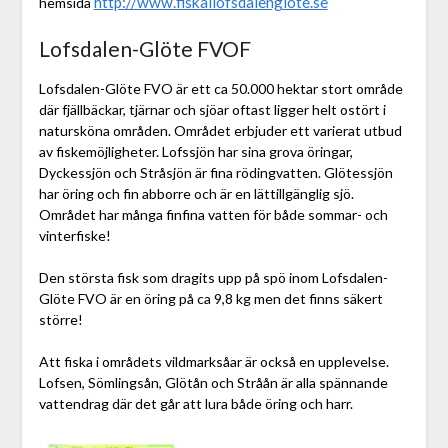
http://www.fiskailofsdalenglote.se
hemsida
Lofsdalen-Glöte FVOF
Lofsdalen-Glöte FVO är ett ca 50.000 hektar stort område
där fjällbäckar, tjärnar och sjöar oftast ligger helt ostört i
natursköna områden. Området erbjuder ett varierat utbud
av fiskemöjligheter. Lofssjön har sina grova öringar,
Dyckessjön och Stråsjön är fina rödingvatten. Glötessjön
har öring och fin abborre och är en lättillgänglig sjö.
Området har många finfina vatten för både sommar- och
vinterfiske!
​Den största fisk som dragits upp på spö inom Lofsdalen-
Glöte FVO är en öring på ca 9,8 kg men det finns säkert
större!
​Att fiska i områdets vildmarksåar är också en upplevelse.
Lofsen, Sömlingsån, Glötån och Stråån är alla spännande
vattendrag där det går att lura både öring och harr.