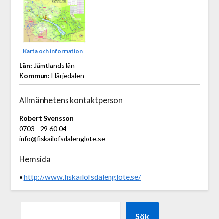
Karta och information
Län:
Jämtlands län
Kommun:
Härjedalen
Allmänhetens kontaktperson
Robert Svensson
0703 - 29 60 04
info@fiskailofsdalenglote.se
Hemsida
http://www.fiskailofsdalenglote.se/
•
Sök