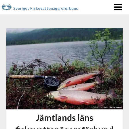
Sveriges Fiskevattenägareförbund
Jämtlands läns